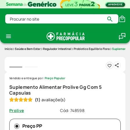
Procurar no site
Saúde e Bem Estar
Regulador Intestinal
Probiotico Equilibrio Flora
Suplemento 
Vendido e entregue por:
Preço Popular
Suplemento Alimentar Prolive Gg Com 5
Capsulas
(
1
)
Cód
:
748598
Prolive
Preço PP