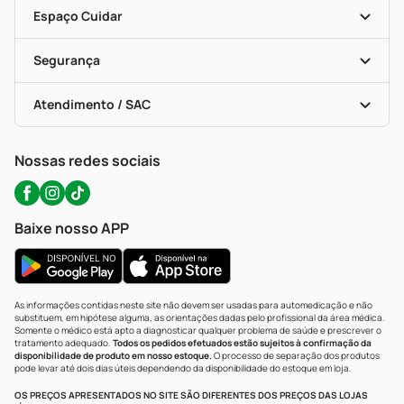
Entrega
Dermaclub
Recompra Programada
Espaço Cuidar
Descontos De Laboratório (PBM)
Compras Com Receita
Cupons E Ofertas
Alomed (tele-Entrega)
Vacinas
Formas De Pagamento
Serviços Farmacêuticos
Segurança
Troca E Devolução
Testes Rápidos
Bulas De A A Z
Autoteste Covid-19
Certificado De Segurança
Políticas De Marketplace
Portal Da Privacidade
Atendimento / SAC
Política De Privacidade
WhatsApp (47) 9202-1687
Atendimento@precopopular.com.br
Nossas redes sociais
Baixe nosso APP
As informações contidas neste site não devem ser usadas para automedicação e não
substituem, em hipótese alguma, as orientações dadas pelo profissional da área médica.
Somente o médico está apto a diagnosticar qualquer problema de saúde e prescrever o
tratamento adequado.
Todos os pedidos efetuados estão sujeitos à confirmação da
disponibilidade de produto em nosso estoque.
O processo de separação dos produtos
pode levar até dois dias úteis dependendo da disponibilidade do estoque em loja.
OS PREÇOS APRESENTADOS NO SITE SÃO DIFERENTES DOS PREÇOS DAS LOJAS