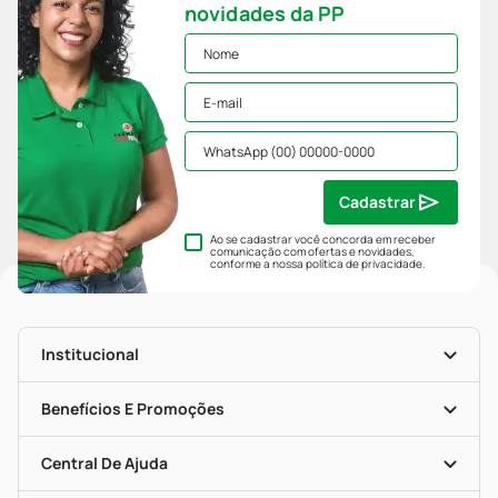
novidades da PP
Cadastrar
Ao se cadastrar você concorda em receber
comunicação com ofertas e novidades,
conforme a nossa
política de privacidade
.
Institucional
História
Nossas Lojas
Benefícios E Promoções
Trabalhe Conosco
Mapa De Categorias
Clube PP
Blog Da PP
Convênios
Central De Ajuda
Seja Uma Loja Parceira
Programa Popular Do Brasil
Encarte De Ofertas