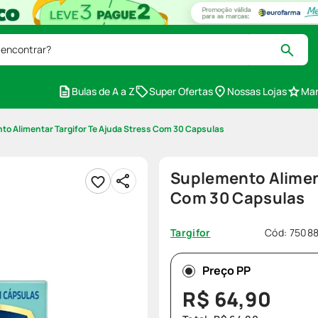
 encontrar?
Bulas de A a Z
Super Ofertas
Nossas Lojas
Mar
o Alimentar Targifor Te Ajuda Stress Com 30 Capsulas
Suplemento Aliment
Com 30 Capsulas
Cód
:
7508
Targifor
Preço PP
R$
64
,
90