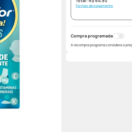
Total:
R$
64
,
90
Formas de pagamento
Compra programada
A recompra programa considera o preç