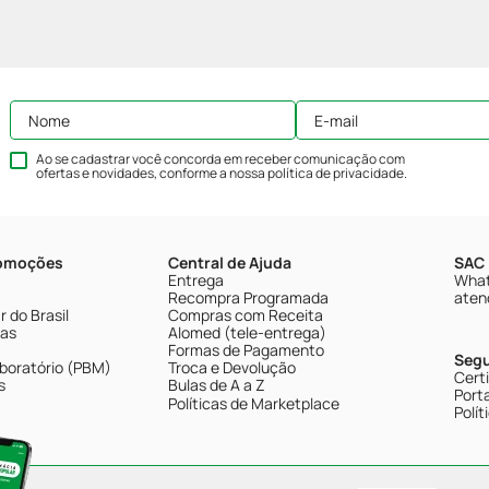
Ao se cadastrar você concorda em receber comunicação com
ofertas e novidades, conforme a nossa
política de privacidade
.
romoções
Central de Ajuda
SAC 
Entrega
What
Recompra Programada
aten
 do Brasil
Compras com Receita
tas
Alomed (tele-entrega)
Formas de Pagamento
Seg
boratório (PBM)
Troca e Devolução
Cert
s
Bulas de A a Z
Porta
Políticas de Marketplace
Polít