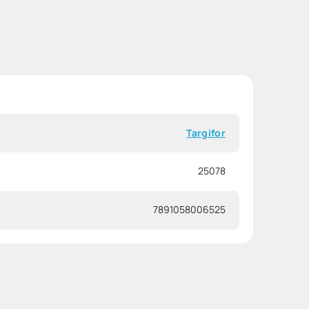
Targifor
25078
7891058006525