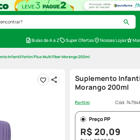
 encontrar?
Bulas de A a Z
Super Ofertas
Nossas Lojas
Mar
to Infantil Fortini Plus Multi Fiber Morango 200ml
Suplemento Infantil
Morango 200ml
Cód
:
74794
Fortini
Preço PP
R$
20
,
09