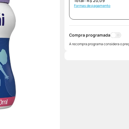
Total:
R$
20
,
09
Formas de pagamento
Compra programada
A recompra programa considera o preç