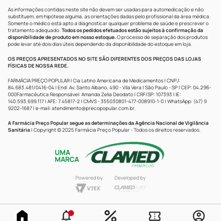
As informações contidas neste site não devem ser usadas para automedicação e não
substituem, em hipótese alguma, as orientações dadas pelo profissional da área médica.
Somente o médico está apto a diagnosticar qualquer problema de saúde e prescrever o
tratamento adequado.
Todos os pedidos efetuados estão sujeitos à confirmação da
disponibilidade de produto em nosso estoque.
O processo de separação dos produtos
pode levar até dois dias úteis dependendo da disponibilidade do estoque em loja.
OS PREÇOS APRESENTADOS NO SITE SÃO DIFERENTES DOS PREÇOS DAS LOJAS
FÍSICAS DE NOSSA REDE.
FARMÁCIA PREÇO POPULAR | Cia Latino Americana de Medicamentos | CNPJ:
84.683.481/0416-04 | End: Av. Santo Albano, 490 - Vila Vera | São Paulo - SP | CEP: 04.296-
000Farmacêutica Responsável: Amanda Zelia Deodato | CRF/SP: 107393 | IE:
140.593.699.117 | AFE: 7.45817-2 | CMVS - 355030801-477-008910-1-0 | WhatsApp: (47) 9
9202-1687 | e-mail:
atendimento@precopopular.com.br
.
A Farmácia Preço Popular segue as determinações da Agência Nacional de Vigilância
Sanitária
| Copyright © 2025 Farmácia Preço Popular - Todos os direitos reservados.
UMA
MARCA
Powered by
Developed by