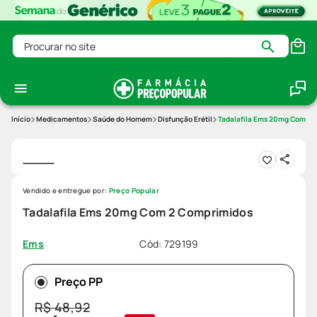
Procurar no site
Medicamentos
Saúde do Homem
Disfunção Erétil
Tadalafila Ems 20mg Com 2 
Vendido e entregue por:
Preço Popular
Tadalafila Ems 20mg Com 2 Comprimidos
Cód
:
729199
Ems
Preço PP
R$
48
,
92