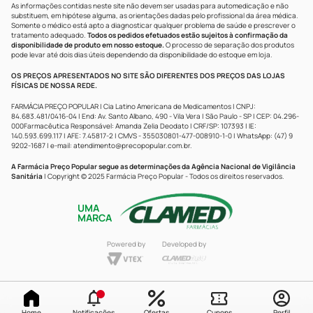
As informações contidas neste site não devem ser usadas para automedicação e não
substituem, em hipótese alguma, as orientações dadas pelo profissional da área médica.
Somente o médico está apto a diagnosticar qualquer problema de saúde e prescrever o
tratamento adequado.
Todos os pedidos efetuados estão sujeitos à confirmação da
disponibilidade de produto em nosso estoque.
O processo de separação dos produtos
pode levar até dois dias úteis dependendo da disponibilidade do estoque em loja.
OS PREÇOS APRESENTADOS NO SITE SÃO DIFERENTES DOS PREÇOS DAS LOJAS
FÍSICAS DE NOSSA REDE.
FARMÁCIA PREÇO POPULAR | Cia Latino Americana de Medicamentos | CNPJ:
84.683.481/0416-04 | End: Av. Santo Albano, 490 - Vila Vera | São Paulo - SP | CEP: 04.296-
000Farmacêutica Responsável: Amanda Zelia Deodato | CRF/SP: 107393 | IE:
140.593.699.117 | AFE: 7.45817-2 | CMVS - 355030801-477-008910-1-0 | WhatsApp: (47) 9
9202-1687 | e-mail:
atendimento@precopopular.com.br
.
A Farmácia Preço Popular segue as determinações da Agência Nacional de Vigilância
Sanitária
| Copyright © 2025 Farmácia Preço Popular - Todos os direitos reservados.
UMA
MARCA
Powered by
Developed by
Home
Notificações
Ofertas
Cupons
Perfil