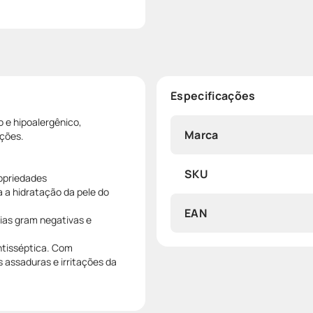
Especificações
 e hipoalergênico,
Marca
ações.
SKU
ropriedades
 a hidratação da pele do
EAN
rias gram negativas e
ntisséptica. Com
 assaduras e irritações da