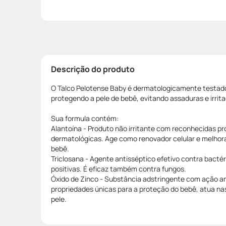
Descrição do produto
O Talco Pelotense Baby é dermatologicamente testado
protegendo a pele de bebê, evitando assaduras e irrit
Sua formula contém:
Alantoína - Produto não irritante com reconhecidas p
dermatológicas. Age como renovador celular e melhora
bebê.
Triclosana - Agente antisséptico efetivo contra bacté
positivas. É eficaz também contra fungos.
Óxido de Zinco - Substância adstringente com ação a
propriedades únicas para a proteção do bebê, atua nas
pele.