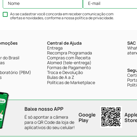
Ao se cadastrar você concorda em receber comunicação com
ofertas e novidades, conforme a nossa
política de privacidade
.
romoções
Central de Ajuda
SAC 
Entrega
What
Recompra Programada
aten
 do Brasil
Compras com Receita
tas
Alomed (tele-entrega)
Formas de Pagamento
Seg
boratório (PBM)
Troca e Devolução
Cert
s
Bulas de A a Z
Porta
Políticas de Marketplace
Polít
Baixe nosso APP
Google
Appl
É só apontar a câmera
Play
Stor
para o QR Code da loja de
aplicativos do seu celular!