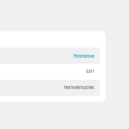
Pelotense
5317
7897698740096