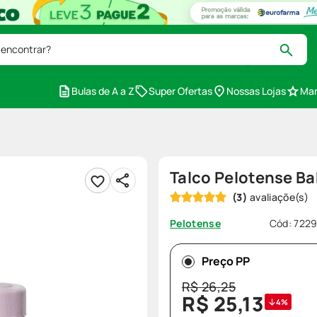
 encontrar?
Bulas de A a Z
Super Ofertas
Nossas Lojas
Mar
Talco Pelotense Ba
(
3
)
Cód
:
722
Pelotense
Preço PP
R$
26
,
25
R$
25
,
13
4%