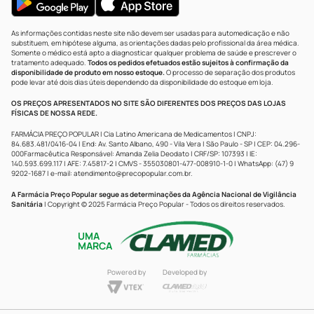
As informações contidas neste site não devem ser usadas para automedicação e não
substituem, em hipótese alguma, as orientações dadas pelo profissional da área médica.
Somente o médico está apto a diagnosticar qualquer problema de saúde e prescrever o
tratamento adequado.
Todos os pedidos efetuados estão sujeitos à confirmação da
disponibilidade de produto em nosso estoque.
O processo de separação dos produtos
pode levar até dois dias úteis dependendo da disponibilidade do estoque em loja.
OS PREÇOS APRESENTADOS NO SITE SÃO DIFERENTES DOS PREÇOS DAS LOJAS
FÍSICAS DE NOSSA REDE.
FARMÁCIA PREÇO POPULAR | Cia Latino Americana de Medicamentos | CNPJ:
84.683.481/0416-04 | End: Av. Santo Albano, 490 - Vila Vera | São Paulo - SP | CEP: 04.296-
000Farmacêutica Responsável: Amanda Zelia Deodato | CRF/SP: 107393 | IE:
140.593.699.117 | AFE: 7.45817-2 | CMVS - 355030801-477-008910-1-0 | WhatsApp: (47) 9
9202-1687 | e-mail:
atendimento@precopopular.com.br
.
A Farmácia Preço Popular segue as determinações da Agência Nacional de Vigilância
Sanitária
| Copyright © 2025 Farmácia Preço Popular - Todos os direitos reservados.
UMA
MARCA
Powered by
Developed by