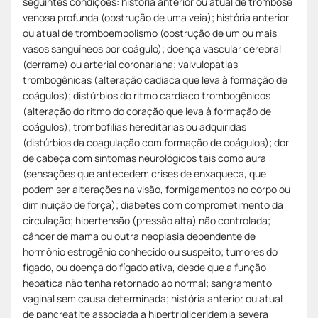
seguintes condições: história anterior ou atual de trombose
venosa profunda (obstrução de uma veia); história anterior
ou atual de tromboembolismo (obstrução de um ou mais
vasos sanguíneos por coágulo); doença vascular cerebral
(derrame) ou arterial coronariana; valvulopatias
trombogênicas (alteração cadíaca que leva à formação de
coágulos); distúrbios do ritmo cardíaco trombogênicos
(alteração do ritmo do coração que leva à formação de
coágulos); trombofilias hereditárias ou adquiridas
(distúrbios da coagulação com formação de coágulos); dor
de cabeça com sintomas neurológicos tais como aura
(sensações que antecedem crises de enxaqueca, que
podem ser alterações na visão, formigamentos no corpo ou
diminuição de força); diabetes com comprometimento da
circulação; hipertensão (pressão alta) não controlada;
câncer de mama ou outra neoplasia dependente de
hormônio estrogênio conhecido ou suspeito; tumores do
fígado, ou doença do fígado ativa, desde que a função
hepática não tenha retornado ao normal; sangramento
vaginal sem causa determinada; história anterior ou atual
de pancreatite associada a hipertrigliceridemia severa