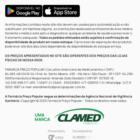
As informações contidas neste site não devem ser usadas para automedicação e não
substituem, em hipótese alguma, as orientações dadas pelo profissional da área médica.
Somente o médico está apto a diagnosticar qualquer problema de saúde e prescrever o
tratamento adequado.
Todos os pedidos efetuados estão sujeitos à confirmação da
disponibilidade de produto em nosso estoque.
O processo de separação dos produtos
pode levar até dois dias úteis dependendo da disponibilidade do estoque em loja.
OS PREÇOS APRESENTADOS NO SITE SÃO DIFERENTES DOS PREÇOS DAS LOJAS
FÍSICAS DE NOSSA REDE.
FARMÁCIA PREÇO POPULAR | Cia Latino Americana de Medicamentos | CNPJ:
84.683.481/0416-04 | End: Av. Santo Albano, 490 - Vila Vera | São Paulo - SP | CEP: 04.296-
000Farmacêutica Responsável: Amanda Zelia Deodato | CRF/SP: 107393 | IE:
140.593.699.117 | AFE: 7.45817-2 | CMVS - 355030801-477-008910-1-0 | WhatsApp: (47) 9
9202-1687 | e-mail:
atendimento@precopopular.com.br
.
A Farmácia Preço Popular segue as determinações da Agência Nacional de Vigilância
Sanitária
| Copyright © 2025 Farmácia Preço Popular - Todos os direitos reservados.
UMA
MARCA
Powered by
Developed by