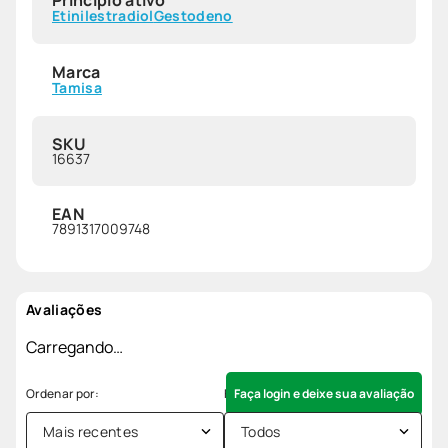
Etinilestradiol
Gestodeno
Marca
Tamisa
SKU
16637
EAN
7891317009748
Avaliações
Carregando…
Faça login e deixe sua avaliação
Mais recentes
Todos