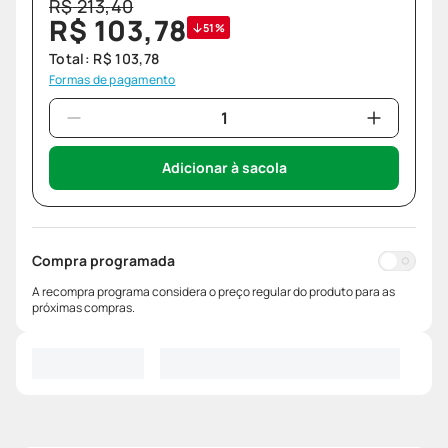
R$
213
,
40
R$
103
,
78
51%
Total:
R$
103
,
78
Formas de pagamento
Adicionar à sacola
Compra programada
A recompra programa considera o preço regular do produto para as
próximas compras.