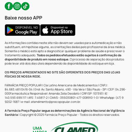
Baixe nosso APP
As informações contidas neste site não devem ser usadas para automedicação e não
substituem, em hipótese alguma, as orientações dadas pelo profissional da área médica.
Somente o médico está apto a diagnosticar qualquer problema de saúde e prescrever o
tratamento adequado.
Todos os pedidos efetuados estão sujeitos à confirmação da
disponibilidade de produto em nosso estoque.
O processo de separação dos produtos
pode levar até dois dias úteis dependendo da disponibilidade do estoque em loja.
OS PREÇOS APRESENTADOS NO SITE SÃO DIFERENTES DOS PREÇOS DAS LOJAS
FÍSICAS DE NOSSA REDE.
FARMÁCIA PREÇO POPULAR | Cia Latino Americana de Medicamentos | CNPJ:
84.683.481/0416-04 | End: Av. Santo Albano, 490 - Vila Vera | São Paulo - SP | CEP: 04.296-
000Farmacêutica Responsável: Amanda Zelia Deodato | CRF/SP: 107393 | IE:
140.593.699.117 | AFE: 7.45817-2 | CMVS - 355030801-477-008910-1-0 | WhatsApp: (47) 9
9202-1687 | e-mail:
atendimento@precopopular.com.br
.
A Farmácia Preço Popular segue as determinações da Agência Nacional de Vigilância
Sanitária
| Copyright © 2025 Farmácia Preço Popular - Todos os direitos reservados.
UMA