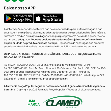
Baixe nosso APP
As informações contidas neste site não devem ser usadas para automedicação e não
substituem, em hipótese alguma, as orientações dadas pelo profissional da área médica.
Somente o médico está apto a diagnosticar qualquer problema de saúde e prescrever o
tratamento adequado.
Todos os pedidos efetuados estão sujeitos à confirmação da
disponibilidade de produto em nosso estoque.
O processo de separação dos produtos
pode levar até dois dias úteis dependendo da disponibilidade do estoque em loja.
OS PREÇOS APRESENTADOS NO SITE SÃO DIFERENTES DOS PREÇOS DAS LOJAS
FÍSICAS DE NOSSA REDE.
FARMÁCIA PREÇO POPULAR | Cia Latino Americana de Medicamentos | CNPJ:
84.683.481/0416-04 | End: Av. Santo Albano, 490 - Vila Vera | São Paulo - SP | CEP: 04.296-
000Farmacêutica Responsável: Amanda Zelia Deodato | CRF/SP: 107393 | IE:
140.593.699.117 | AFE: 7.45817-2 | CMVS - 355030801-477-008910-1-0 | WhatsApp: (47) 9
9202-1687 | e-mail:
atendimento@precopopular.com.br
.
A Farmácia Preço Popular segue as determinações da Agência Nacional de Vigilância
Sanitária
| Copyright © 2025 Farmácia Preço Popular - Todos os direitos reservados.
UMA
MARCA