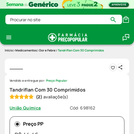
Procurar no site
Medicamentos
Dor e Febre
Tandriflan Com 30 Comprimidos
Vendido e entregue por:
Preço Popular
Tandriflan Com 30 Comprimidos
(
2
)
Cód
:
698162
União Química
Preço PP