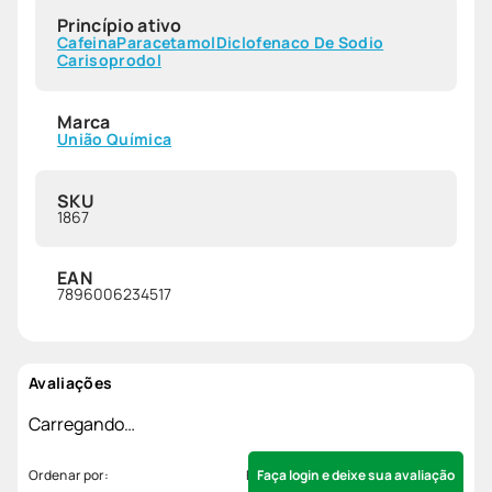
Princípio ativo
Cafeina
Paracetamol
Diclofenaco De Sodio
Carisoprodol
Marca
União Química
SKU
1867
EAN
7896006234517
Avaliações
Carregando…
Faça login e deixe sua avaliação