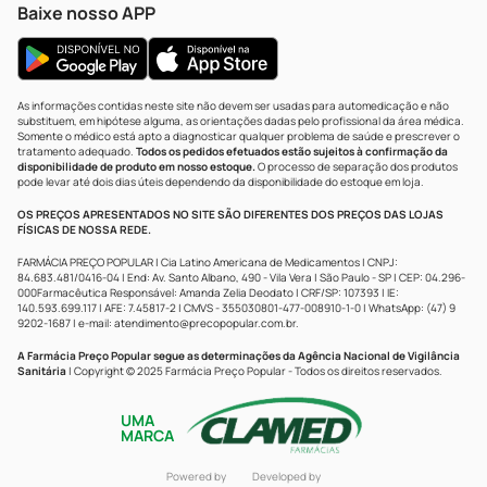
Baixe nosso APP
As informações contidas neste site não devem ser usadas para automedicação e não
substituem, em hipótese alguma, as orientações dadas pelo profissional da área médica.
Somente o médico está apto a diagnosticar qualquer problema de saúde e prescrever o
tratamento adequado.
Todos os pedidos efetuados estão sujeitos à confirmação da
disponibilidade de produto em nosso estoque.
O processo de separação dos produtos
pode levar até dois dias úteis dependendo da disponibilidade do estoque em loja.
OS PREÇOS APRESENTADOS NO SITE SÃO DIFERENTES DOS PREÇOS DAS LOJAS
FÍSICAS DE NOSSA REDE.
FARMÁCIA PREÇO POPULAR | Cia Latino Americana de Medicamentos | CNPJ:
84.683.481/0416-04 | End: Av. Santo Albano, 490 - Vila Vera | São Paulo - SP | CEP: 04.296-
000Farmacêutica Responsável: Amanda Zelia Deodato | CRF/SP: 107393 | IE:
140.593.699.117 | AFE: 7.45817-2 | CMVS - 355030801-477-008910-1-0 | WhatsApp: (47) 9
9202-1687 | e-mail:
atendimento@precopopular.com.br
.
A Farmácia Preço Popular segue as determinações da Agência Nacional de Vigilância
Sanitária
| Copyright © 2025 Farmácia Preço Popular - Todos os direitos reservados.
UMA
MARCA
Powered by
Developed by