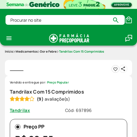
Procurar no site
Medicamentos
Dor e Febre
Tandrilax Com 15 Comprimidos
Vendido e entregue por:
Preço Popular
Tandrilax Com 15 Comprimidos
(
9
)
Cód
:
697896
Tandrilax
Preço PP