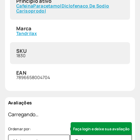
Princípio ativo
Cafeina
Paracetamol
Diclofenaco De Sodio
Carisoprodol
Marca
Tandrilax
SKU
1830
EAN
7896658004704
Avaliações
Carregando…
Faça login e deixe sua avaliação