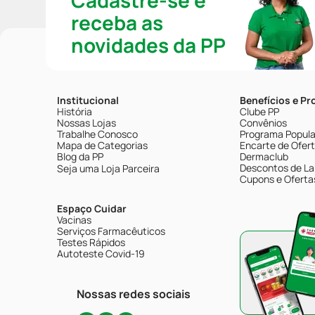
Cadastre-se e
receba as
novidades da PP
Institucional
Benefícios e P
História
Clube PP
Nossas Lojas
Convênios
Trabalhe Conosco
Programa Popular
Mapa de Categorias
Encarte de Ofer
Blog da PP
Dermaclub
Descontos de La
Seja uma Loja Parceira
Cupons e Oferta
Espaço Cuidar
Vacinas
Serviços Farmacêuticos
Testes Rápidos
Autoteste Covid-19
Nossas redes sociais