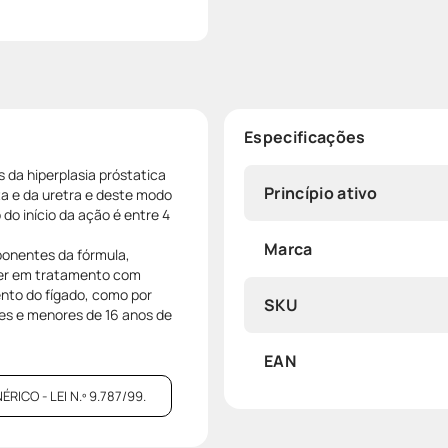
Especificações
 da hiperplasia próstatica
Princípio ativo
ta e da uretra e deste modo
do início da ação é entre 4
Marca
ponentes da fórmula,
iver em tratamento com
to do fígado, como por
SKU
es e menores de 16 anos de
EAN
CO - LEI N.º 9.787/99.