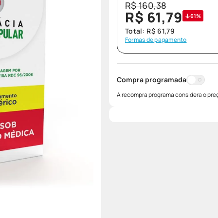
R$
160
,
38
R$
61
,
79
61%
Total:
R$
61
,
79
Formas de pagamento
Compra programada
A recompra programa considera o preç