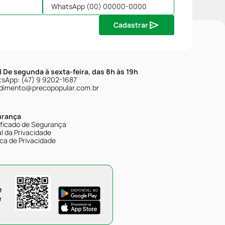
Cadastrar
| De segunda à sexta-feira, das 8h às 19h
sApp: (47) 9 9202-1687
dimento@precopopular.com.br
urança
ificado de Segurança
l da Privacidade
ica de Privacidade
e
e