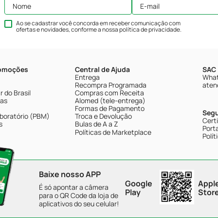
Ao se cadastrar você concorda em receber comunicação com
ofertas e novidades, conforme a nossa
política de privacidade
.
romoções
Central de Ajuda
SAC 
Entrega
What
Recompra Programada
aten
 do Brasil
Compras com Receita
tas
Alomed (tele-entrega)
Formas de Pagamento
Seg
boratório (PBM)
Troca e Devolução
Cert
s
Bulas de A a Z
Porta
Políticas de Marketplace
Polít
Baixe nosso APP
Google
Appl
É só apontar a câmera
Play
Stor
para o QR Code da loja de
aplicativos do seu celular!