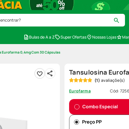
 encontrar?
Bulas de A a Z
Super Ofertas
Nossas Lojas
Mar
a Eurofarma 0,4mg Com 30 Cápsulas
Tansulosina Eurof
(
1
)
Cód
:
725
Eurofarma
Combo Especial
Preço PP