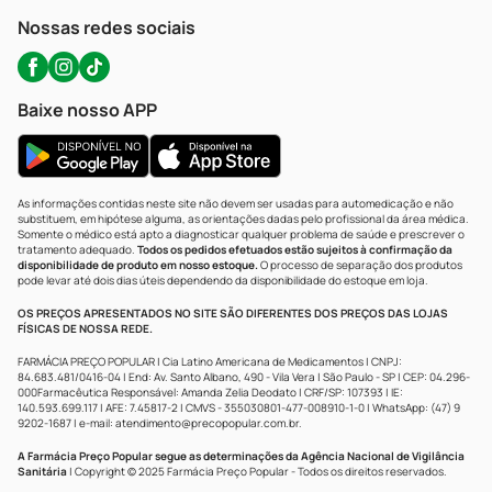
Atendimento@precopopular.com.br
Nossas redes sociais
Baixe nosso APP
As informações contidas neste site não devem ser usadas para automedicação e não
substituem, em hipótese alguma, as orientações dadas pelo profissional da área médica.
Somente o médico está apto a diagnosticar qualquer problema de saúde e prescrever o
tratamento adequado.
Todos os pedidos efetuados estão sujeitos à confirmação da
disponibilidade de produto em nosso estoque.
O processo de separação dos produtos
pode levar até dois dias úteis dependendo da disponibilidade do estoque em loja.
OS PREÇOS APRESENTADOS NO SITE SÃO DIFERENTES DOS PREÇOS DAS LOJAS
FÍSICAS DE NOSSA REDE.
FARMÁCIA PREÇO POPULAR | Cia Latino Americana de Medicamentos | CNPJ:
84.683.481/0416-04 | End: Av. Santo Albano, 490 - Vila Vera | São Paulo - SP | CEP: 04.296-
000Farmacêutica Responsável: Amanda Zelia Deodato | CRF/SP: 107393 | IE:
140.593.699.117 | AFE: 7.45817-2 | CMVS - 355030801-477-008910-1-0 | WhatsApp: (47) 9
9202-1687 | e-mail:
atendimento@precopopular.com.br
.
A Farmácia Preço Popular segue as determinações da Agência Nacional de Vigilância
Sanitária
| Copyright © 2025 Farmácia Preço Popular - Todos os direitos reservados.