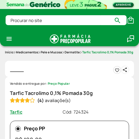
Procurar no site
Medicamentos
Pele e Mucosa
Dermatite
Tarfic Tacrolimo 0,1% Pomada 30g
Vendido e entregue por:
Preço Popular
Tarfic Tacrolimo 0,1% Pomada 30g
(
4
)
Cód
:
724324
Tarfic
Preço PP