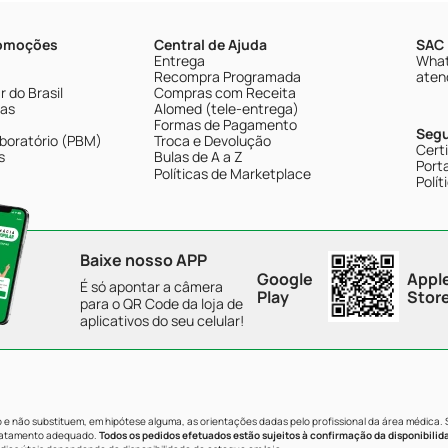
romoções
Central de Ajuda
SAC 
Entrega
What
Recompra Programada
aten
 do Brasil
Compras com Receita
tas
Alomed (tele-entrega)
Formas de Pagamento
Seg
boratório (PBM)
Troca e Devolução
Cert
s
Bulas de A a Z
Porta
Políticas de Marketplace
Polít
Baixe nosso APP
Google
Appl
É só apontar a câmera
Play
Stor
para o QR Code da loja de
aplicativos do seu celular!
e não substituem, em hipótese alguma, as orientações dadas pelo profissional da área médica.
tratamento adequado.
Todos os pedidos efetuados estão sujeitos à confirmação da disponibilid