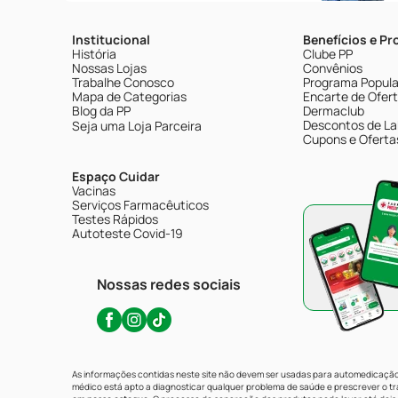
Institucional
Benefícios e P
História
Clube PP
Nossas Lojas
Convênios
Trabalhe Conosco
Programa Popular
Mapa de Categorias
Encarte de Ofer
Blog da PP
Dermaclub
Descontos de La
Seja uma Loja Parceira
Cupons e Oferta
Espaço Cuidar
Vacinas
Serviços Farmacêuticos
Testes Rápidos
Autoteste Covid-19
Nossas redes sociais
As informações contidas neste site não devem ser usadas para automedicação 
médico está apto a diagnosticar qualquer problema de saúde e prescrever o 