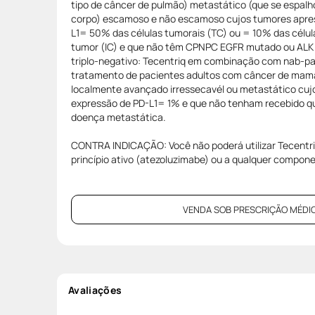
tipo de câncer de pulmão) metastático (que se espalho
corpo) escamoso e não escamoso cujos tumores apre
L1= 50% das células tumorais (TC) ou = 10% das célula
tumor (IC) e que não têm CPNPC EGFR mutado ou ALK
triplo-negativo: Tecentriq em combinação com nab-pac
tratamento de pacientes adultos com câncer de mama 
localmente avançado irressecavél ou metastático cu
expressão de PD-L1= 1% e que não tenham recebido qu
doença metastática.
CONTRA INDICAÇÃO: Você não poderá utilizar Tecentriq 
princípio ativo (atezoluzimabe) ou a qualquer compo
VENDA SOB PRESCRIÇÃO MÉDIC
Avaliações