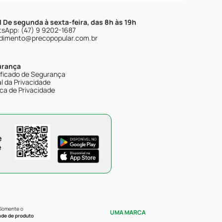
| De segunda à sexta-feira, das 8h às 19h
sApp: (47) 9 9202-1687
dimento@precopopular.com.br
urança
ificado de Segurança
l da Privacidade
ica de Privacidade
e
e
 Somente o
UMA MARCA
ade de produto