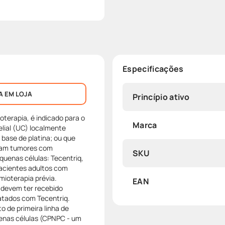
Especificações
A EM LOJA
Princípio ativo
terapia, é indicado para o
Marca
lial (UC) localmente
base de platina; ou que
nham tumores com
SKU
uenas células: Tecentriq,
acientes adultos com
ioterapia prévia.
EAN
devem ter recebido
ratados com Tecentriq.
 de primeira linha de
enas células (CPNPC - um