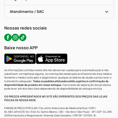
Troca E Devolução
Testes Rápidos
Bulas De A A Z
Autoteste Covid-19
Certificado De Segurança
Políticas De Marketplace
Portal Da Privacidade
Atendimento / SAC
Política De Privacidade
WhatsApp (47) 9202-1687
Atendimento@precopopular.com.br
Nossas redes sociais
Baixe nosso APP
As informações contidas neste site não devem ser usadas para automedicação e não
substituem, em hipótese alguma, as orientações dadas pelo profissional da área médica.
Somente o médico está apto a diagnosticar qualquer problema de saúde e prescrever o
tratamento adequado.
Todos os pedidos efetuados estão sujeitos à confirmação da
disponibilidade de produto em nosso estoque.
O processo de separação dos produtos
pode levar até dois dias úteis dependendo da disponibilidade do estoque em loja.
OS PREÇOS APRESENTADOS NO SITE SÃO DIFERENTES DOS PREÇOS DAS LOJAS
FÍSICAS DE NOSSA REDE.
FARMÁCIA PREÇO POPULAR | Cia Latino Americana de Medicamentos | CNPJ:
84.683.481/0416-04 | End: Av. Santo Albano, 490 - Vila Vera | São Paulo - SP | CEP: 04.296-
000Farmacêutica Responsável: Amanda Zelia Deodato | CRF/SP: 107393 | IE: