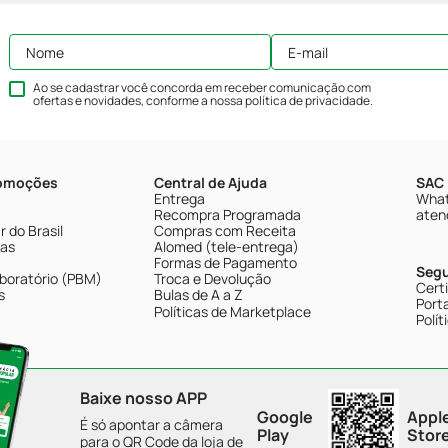
Ao se cadastrar você concorda em receber comunicação com
ofertas e novidades, conforme a nossa
política de privacidade
.
romoções
Central de Ajuda
SAC 
Entrega
What
Recompra Programada
aten
 do Brasil
Compras com Receita
tas
Alomed (tele-entrega)
Formas de Pagamento
Seg
boratório (PBM)
Troca e Devolução
Cert
s
Bulas de A a Z
Porta
Políticas de Marketplace
Polít
Baixe nosso APP
Google
Appl
É só apontar a câmera
Play
Stor
para o QR Code da loja de