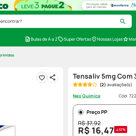
 encontrar?
Bulas de A a Z
Super Ofertas
Nossas Lojas
Mar
primidos
Tensaliv 5mg Com
(
2
)
Cód
:
72
Neo Quimica
Preço PP
R$
37
,
92
R$
16
,
47
57%