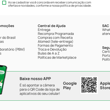
Ao se cadastrar você concorda em receber comunicação com
ofertas e novidades, conforme a nossa
política de privacidade
.
romoções
Central de Ajuda
SAC 
Entrega
What
Recompra Programada
aten
 do Brasil
Compras com Receita
tas
Alomed (tele-entrega)
Formas de Pagamento
Seg
boratório (PBM)
Troca e Devolução
Cert
s
Bulas de A a Z
Porta
Políticas de Marketplace
Polít
Baixe nosso APP
Google
Appl
É só apontar a câmera
Play
Stor
para o QR Code da loja de
aplicativos do seu celular!