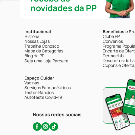
novidades da PP
Institucional
Benefícios e P
História
Clube PP
Nossas Lojas
Convênios
Trabalhe Conosco
Programa Popular
Mapa de Categorias
Encarte de Ofer
Blog da PP
Dermaclub
Descontos de La
Seja uma Loja Parceira
Cupons e Oferta
Espaço Cuidar
Vacinas
Serviços Farmacêuticos
Testes Rápidos
Autoteste Covid-19
Nossas redes sociais