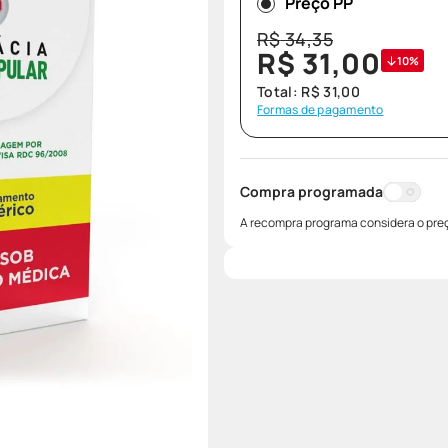
Preço PP
R$
34
,
35
R$
31
,
00
10%
Total:
R$
31
,
00
Formas de pagamento
Compra programada
A recompra programa considera o preç