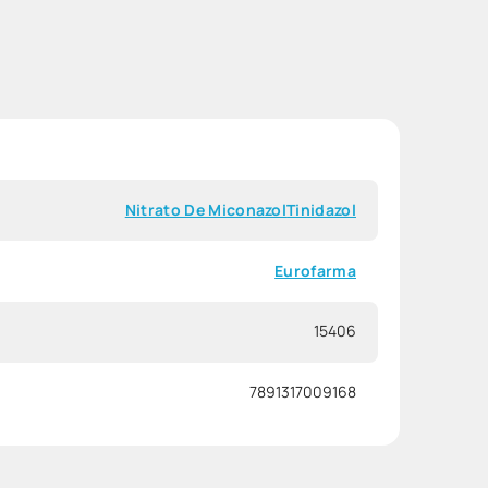
Nitrato De Miconazol
Tinidazol
Eurofarma
15406
7891317009168