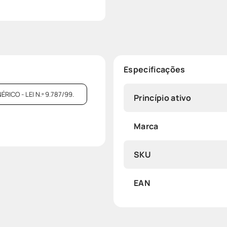
Especificações
CO - LEI N.º 9.787/99.
Princípio ativo
Marca
SKU
EAN