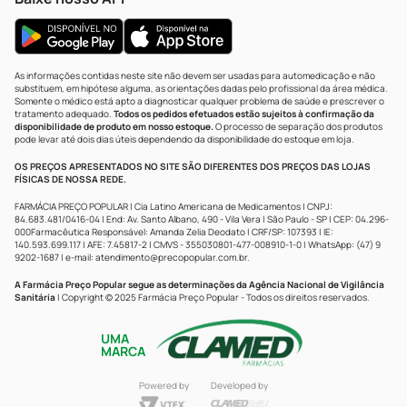
As informações contidas neste site não devem ser usadas para automedicação e não
substituem, em hipótese alguma, as orientações dadas pelo profissional da área médica.
Somente o médico está apto a diagnosticar qualquer problema de saúde e prescrever o
tratamento adequado.
Todos os pedidos efetuados estão sujeitos à confirmação da
disponibilidade de produto em nosso estoque.
O processo de separação dos produtos
pode levar até dois dias úteis dependendo da disponibilidade do estoque em loja.
OS PREÇOS APRESENTADOS NO SITE SÃO DIFERENTES DOS PREÇOS DAS LOJAS
FÍSICAS DE NOSSA REDE.
FARMÁCIA PREÇO POPULAR | Cia Latino Americana de Medicamentos | CNPJ:
84.683.481/0416-04 | End: Av. Santo Albano, 490 - Vila Vera | São Paulo - SP | CEP: 04.296-
000Farmacêutica Responsável: Amanda Zelia Deodato | CRF/SP: 107393 | IE:
140.593.699.117 | AFE: 7.45817-2 | CMVS - 355030801-477-008910-1-0 | WhatsApp: (47) 9
9202-1687 | e-mail:
atendimento@precopopular.com.br
.
A Farmácia Preço Popular segue as determinações da Agência Nacional de Vigilância
Sanitária
| Copyright © 2025 Farmácia Preço Popular - Todos os direitos reservados.
UMA
MARCA
Powered by
Developed by