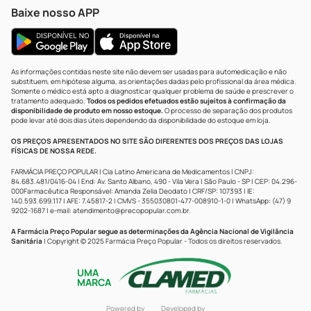
Baixe nosso APP
As informações contidas neste site não devem ser usadas para automedicação e não
substituem, em hipótese alguma, as orientações dadas pelo profissional da área médica.
Somente o médico está apto a diagnosticar qualquer problema de saúde e prescrever o
tratamento adequado.
Todos os pedidos efetuados estão sujeitos à confirmação da
disponibilidade de produto em nosso estoque.
O processo de separação dos produtos
pode levar até dois dias úteis dependendo da disponibilidade do estoque em loja.
OS PREÇOS APRESENTADOS NO SITE SÃO DIFERENTES DOS PREÇOS DAS LOJAS
FÍSICAS DE NOSSA REDE.
FARMÁCIA PREÇO POPULAR | Cia Latino Americana de Medicamentos | CNPJ:
84.683.481/0416-04 | End: Av. Santo Albano, 490 - Vila Vera | São Paulo - SP | CEP: 04.296-
000Farmacêutica Responsável: Amanda Zelia Deodato | CRF/SP: 107393 | IE:
140.593.699.117 | AFE: 7.45817-2 | CMVS - 355030801-477-008910-1-0 | WhatsApp: (47) 9
9202-1687 | e-mail:
atendimento@precopopular.com.br
.
A Farmácia Preço Popular segue as determinações da Agência Nacional de Vigilância
Sanitária
| Copyright © 2025 Farmácia Preço Popular - Todos os direitos reservados.
UMA
MARCA
Powered by
Developed by