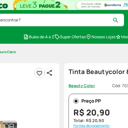
 encontrar?
Bulas de A a Z
Super Ofertas
Nossas Lojas
Mar
ouro Claro
Tinta Beautycolor 
Cód
:
70
Beauty Color
Preço PP
R$
20
,
90
Total:
R$
20
,
90
Formas de pagamento