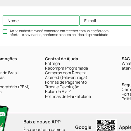
Ao se cadastrar você concorda em receber comunicação com
ofertas e novidades, conforme a nossa
política de privacidade
.
romoções
Central de Ajuda
SAC 
Entrega
What
Recompra Programada
aten
 do Brasil
Compras com Receita
tas
Alomed (tele-entrega)
Formas de Pagamento
Seg
boratório (PBM)
Troca e Devolução
Cert
s
Bulas de A a Z
Porta
Políticas de Marketplace
Polít
Baixe nosso APP
Google
Appl
É só apontar a câmera