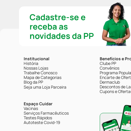
Cadastre-se e
receba as
novidades da PP
Institucional
Benefícios e P
História
Clube PP
Nossas Lojas
Convênios
Trabalhe Conosco
Programa Popular
Mapa de Categorias
Encarte de Ofer
Blog da PP
Dermaclub
Descontos de La
Seja uma Loja Parceira
Cupons e Oferta
Espaço Cuidar
Vacinas
Serviços Farmacêuticos
Testes Rápidos
Autoteste Covid-19