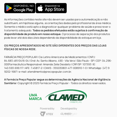
As informações contidas neste site não devem ser usadas para automedicação e não
substituem, em hipótese alguma, as orientações dadas pelo profissional da área médica.
Somente o médico está apto a diagnosticar qualquer problema de saúde e prescrever o
tratamento adequado.
Todos os pedidos efetuados estão sujeitos à confirmação da
disponibilidade de produto em nosso estoque.
O processo de separação dos produtos
pode levar até dois dias úteis dependendo da disponibilidade do estoque em loja.
OS PREÇOS APRESENTADOS NO SITE SÃO DIFERENTES DOS PREÇOS DAS LOJAS
FÍSICAS DE NOSSA REDE.
FARMÁCIA PREÇO POPULAR | Cia Latino Americana de Medicamentos | CNPJ:
84.683.481/0416-04 | End: Av. Santo Albano, 490 - Vila Vera | São Paulo - SP | CEP: 04.296-
000Farmacêutica Responsável: Amanda Zelia Deodato | CRF/SP: 107393 | IE:
140.593.699.117 | AFE: 7.45817-2 | CMVS - 355030801-477-008910-1-0 | WhatsApp: (47) 9
9202-1687 | e-mail:
atendimento@precopopular.com.br
.
A Farmácia Preço Popular segue as determinações da Agência Nacional de Vigilância
Sanitária
| Copyright © 2025 Farmácia Preço Popular - Todos os direitos reservados.
UMA
MARCA
Powered by
Developed by