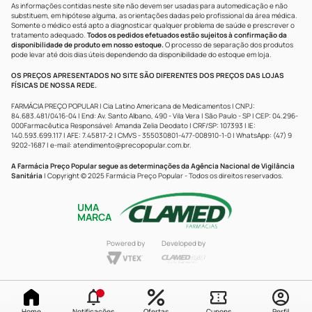
As informações contidas neste site não devem ser usadas para automedicação e não
substituem, em hipótese alguma, as orientações dadas pelo profissional da área médica.
Somente o médico está apto a diagnosticar qualquer problema de saúde e prescrever o
tratamento adequado.
Todos os pedidos efetuados estão sujeitos à confirmação da
disponibilidade de produto em nosso estoque.
O processo de separação dos produtos
pode levar até dois dias úteis dependendo da disponibilidade do estoque em loja.
OS PREÇOS APRESENTADOS NO SITE SÃO DIFERENTES DOS PREÇOS DAS LOJAS
FÍSICAS DE NOSSA REDE.
FARMÁCIA PREÇO POPULAR | Cia Latino Americana de Medicamentos | CNPJ:
84.683.481/0416-04 | End: Av. Santo Albano, 490 - Vila Vera | São Paulo - SP | CEP: 04.296-
000Farmacêutica Responsável: Amanda Zelia Deodato | CRF/SP: 107393 | IE:
140.593.699.117 | AFE: 7.45817-2 | CMVS - 355030801-477-008910-1-0 | WhatsApp: (47) 9
9202-1687 | e-mail:
atendimento@precopopular.com.br
.
A Farmácia Preço Popular segue as determinações da Agência Nacional de Vigilância
Sanitária
| Copyright © 2025 Farmácia Preço Popular - Todos os direitos reservados.
UMA
MARCA
Powered by
Developed by
Home
Notificações
Ofertas
Cupons
Perfil