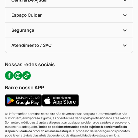
Seja Uma Loja Parceira
Programa Popular Do Brasil
Encarte De Ofertas
Entrega
Dermaclub
Recompra Programada
Espaço Cuidar
Descontos De Laboratório (PBM)
Compras Com Receita
Cupons E Ofertas
Alomed (tele-Entrega)
Vacinas
Formas De Pagamento
Serviços Farmacêuticos
Segurança
Troca E Devolução
Testes Rápidos
Bulas De A A Z
Autoteste Covid-19
Certificado De Segurança
Políticas De Marketplace
Portal Da Privacidade
Atendimento / SAC
Política De Privacidade
WhatsApp (47) 9202-1687
Atendimento@precopopular.com.br
Nossas redes sociais
Baixe nosso APP
As informações contidas neste site não devem ser usadas para automedicação e não
substituem, em hipótese alguma, as orientações dadas pelo profissional da área médica.
Somente o médico está apto a diagnosticar qualquer problema de saúde e prescrever o
tratamento adequado.
Todos os pedidos efetuados estão sujeitos à confirmação da
disponibilidade de produto em nosso estoque.
O processo de separação dos produtos
pode levar até dois dias úteis dependendo da disponibilidade do estoque em loja.