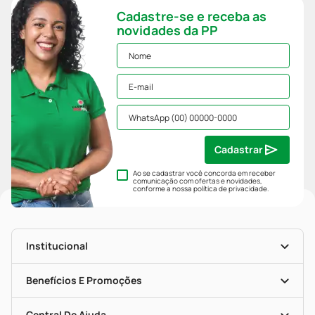
Cadastre-se e receba as
novidades da PP
Cadastrar
Ao se cadastrar você concorda em receber
comunicação com ofertas e novidades,
conforme a nossa
política de privacidade
.
Institucional
História
Nossas Lojas
Benefícios E Promoções
Trabalhe Conosco
Mapa De Categorias
Clube PP
Blog Da PP
Convênios
Central De Ajuda