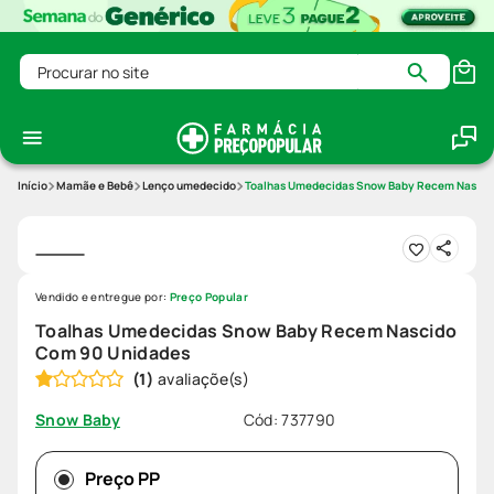
Procurar no site
Mamãe e Bebê
Lenço umedecido
Toalhas Umedecidas Snow Baby Recem Nascid
Vendido e entregue por:
Preço Popular
Toalhas Umedecidas Snow Baby Recem Nascido
Com 90 Unidades
(
1
)
Cód
:
737790
Snow Baby
Preço PP