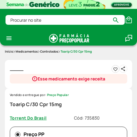
Procurar no site
Medicamentos
Controlados
Toarip C/30 Cpr 15mg
Esse medicamento exige receita
Vendido e entregue por:
Preço Popular
Toarip C/30 Cpr 15mg
Cód
:
735830
Torrent Do Brasil
Preço PP