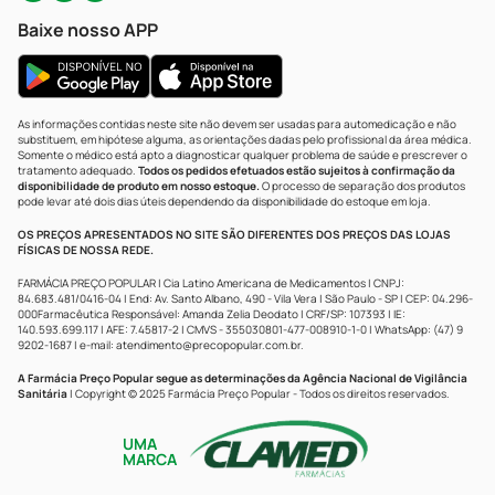
Baixe nosso APP
As informações contidas neste site não devem ser usadas para automedicação e não
substituem, em hipótese alguma, as orientações dadas pelo profissional da área médica.
Somente o médico está apto a diagnosticar qualquer problema de saúde e prescrever o
tratamento adequado.
Todos os pedidos efetuados estão sujeitos à confirmação da
disponibilidade de produto em nosso estoque.
O processo de separação dos produtos
pode levar até dois dias úteis dependendo da disponibilidade do estoque em loja.
OS PREÇOS APRESENTADOS NO SITE SÃO DIFERENTES DOS PREÇOS DAS LOJAS
FÍSICAS DE NOSSA REDE.
FARMÁCIA PREÇO POPULAR | Cia Latino Americana de Medicamentos | CNPJ:
84.683.481/0416-04 | End: Av. Santo Albano, 490 - Vila Vera | São Paulo - SP | CEP: 04.296-
000Farmacêutica Responsável: Amanda Zelia Deodato | CRF/SP: 107393 | IE:
140.593.699.117 | AFE: 7.45817-2 | CMVS - 355030801-477-008910-1-0 | WhatsApp: (47) 9
9202-1687 | e-mail:
atendimento@precopopular.com.br
.
A Farmácia Preço Popular segue as determinações da Agência Nacional de Vigilância
Sanitária
| Copyright © 2025 Farmácia Preço Popular - Todos os direitos reservados.
UMA
MARCA