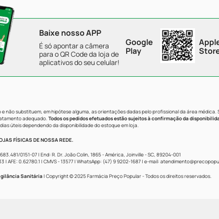
Baixe nosso APP
Google
Appl
É só apontar a câmera
Play
Stor
para o QR Code da loja de
aplicativos do seu celular!
e não substituem, em hipótese alguma, as orientações dadas pelo profissional da área médica.
tratamento adequado.
Todos os pedidos efetuados estão sujeitos à confirmação da disponibilid
dias úteis dependendo da disponibilidade do estoque em loja.
JAS FÍSICAS DE NOSSA REDE.
481/0151-07 | End: R. Dr. João Colin, 1865 - América, Joinville - SC, 89204-001
AFE: 0.62780.1 | CMVS - 13577 | WhatsApp: (47) 9 9202-1687 | e-mail:
atendimento@precopopul
gilância Sanitária
| Copyright © 2025 Farmácia Preço Popular - Todos os direitos reservados.