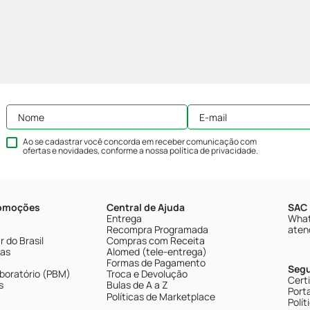
Ao se cadastrar você concorda em receber comunicação com
ofertas e novidades, conforme a nossa
política de privacidade
.
romoções
Central de Ajuda
SAC 
Entrega
What
Recompra Programada
aten
 do Brasil
Compras com Receita
tas
Alomed (tele-entrega)
Formas de Pagamento
Seg
boratório (PBM)
Troca e Devolução
Cert
s
Bulas de A a Z
Porta
Políticas de Marketplace
Polít