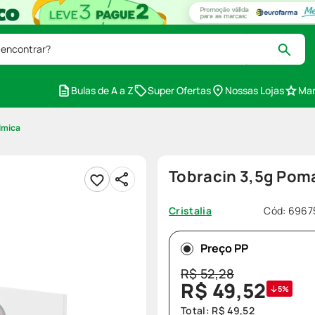
 encontrar?
Bulas de A a Z
Super Ofertas
Nossas Lojas
Mar
lmica
Tobracin 3,5g Pom
Cód
:
6967
Cristalia
Preço PP
R$
52
,
28
R$
49
,
52
5%
Total:
R$
49
,
52