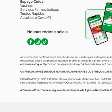
Espaço Cuidar
Vacinas
Serviços Farmacêuticos
Testes Rápidos
Autoteste Covid-19
Nossas redes sociais
As informações contidas neste site não devem ser usadas para automedicação 
médico está apto a diagnosticar qualquer problema de saúde e prescrever o 
em nosso estoque.
O processo de separação dos produtos pode levar até dois 
OS PREÇOS APRESENTADOS NO SITE SÃO DIFERENTES DOS PREÇOS DAS LO
FARMÁCIA PREÇO POPULAR | Cia Latino Americana de Medicamentos | CNPJ: 84.683.
Farmacêutica Responsável: DANIELE VOGELSANGER CRF/SC 6566 | IE: 250192233 | 
A Farmácia Preço Popular segue as determinações da Agência Nacional de Vi