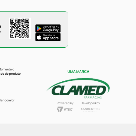
e
e
 Somente o
UMA MARCA
ade de produto
ar.com.br
Powered by
Developed by