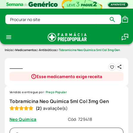
Procurar no site
Medicamentos
Antibióticos
Tobramicina Neo Quimica 5ml Col 3mg Gen
Esse medicamento exige receita
Vendido e entregue por:
Preço Popular
Tobramicina Neo Quimica 5ml Col 3mg Gen
(
2
)
Cód
:
729418
Neo Quimica