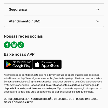
Descontos De Laboratório (PBM)
Compras Com Receita
Cupons E Ofertas
Alomed (tele-Entrega)
Vacinas
Formas De Pagamento
Serviços Farmacêuticos
Segurança
Troca E Devolução
Testes Rápidos
Bulas De A A Z
Autoteste Covid-19
Certificado De Segurança
Políticas De Marketplace
Portal Da Privacidade
Atendimento / SAC
Política De Privacidade
WhatsApp (47) 9202-1687
Atendimento@precopopular.com.br
Nossas redes sociais
Baixe nosso APP
As informações contidas neste site não devem ser usadas para automedicação e não
substituem, em hipótese alguma, as orientações dadas pelo profissional da área médica.
Somente o médico está apto a diagnosticar qualquer problema de saúde e prescrever o
tratamento adequado.
Todos os pedidos efetuados estão sujeitos à confirmação da
disponibilidade de produto em nosso estoque.
O processo de separação dos produtos
pode levar até dois dias úteis dependendo da disponibilidade do estoque em loja.
OS PREÇOS APRESENTADOS NO SITE SÃO DIFERENTES DOS PREÇOS DAS LOJAS
FÍSICAS DE NOSSA REDE.