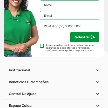
Cadastrar
Ao se cadastrar você concorda em receber
comunicação com ofertas e novidades,
conforme a nossa
política de privacidade
.
Institucional
História
Nossas Lojas
Benefícios E Promoções
Trabalhe Conosco
Mapa De Categorias
Clube PP
Blog Da PP
Convênios
Central De Ajuda
Seja Uma Loja Parceira
Programa Popular Do Brasil
Encarte De Ofertas
Entrega
Dermaclub
Recompra Programada
Espaço Cuidar