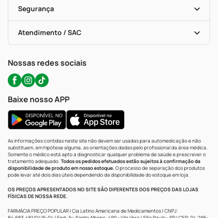
Vacinas
Formas De Pagamento
Serviços Farmacêuticos
Segurança
Troca E Devolução
Testes Rápidos
Bulas De A A Z
Autoteste Covid-19
Certificado De Segurança
Políticas De Marketplace
Portal Da Privacidade
Atendimento / SAC
Política De Privacidade
WhatsApp (47) 9202-1687
Atendimento@precopopular.com.br
Nossas redes sociais
Baixe nosso APP
As informações contidas neste site não devem ser usadas para automedicação e não
substituem, em hipótese alguma, as orientações dadas pelo profissional da área médica.
Somente o médico está apto a diagnosticar qualquer problema de saúde e prescrever o
tratamento adequado.
Todos os pedidos efetuados estão sujeitos à confirmação da
disponibilidade de produto em nosso estoque.
O processo de separação dos produtos
pode levar até dois dias úteis dependendo da disponibilidade do estoque em loja.
OS PREÇOS APRESENTADOS NO SITE SÃO DIFERENTES DOS PREÇOS DAS LOJAS
FÍSICAS DE NOSSA REDE.
FARMÁCIA PREÇO POPULAR | Cia Latino Americana de Medicamentos | CNPJ:
84.683.481/0416-04 | End: Av. Santo Albano, 490 - Vila Vera | São Paulo - SP | CEP: 04.296-