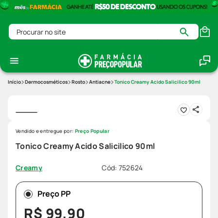
Procurar no site
Dermocosméticos
Rosto
Antiacne
Tonico Creamy Acido Salicilico 90ml
Vendido e entregue por:
Preço Popular
Tonico Creamy Acido Salicilico 90ml
Cód
:
752624
Creamy
Preço PP
R$
99
,
90