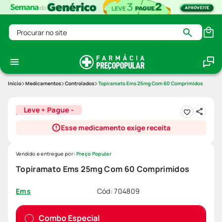
Procurar no site
Medicamentos
Controlados
Topiramato Ems 25mg Com 60 Comprimidos
Leve + Pague -
Esse medicamento exige receita
Vendido e entregue por:
Preço Popular
Topiramato Ems 25mg Com 60 Comprimidos
Cód
:
704809
Ems
Combo Especial