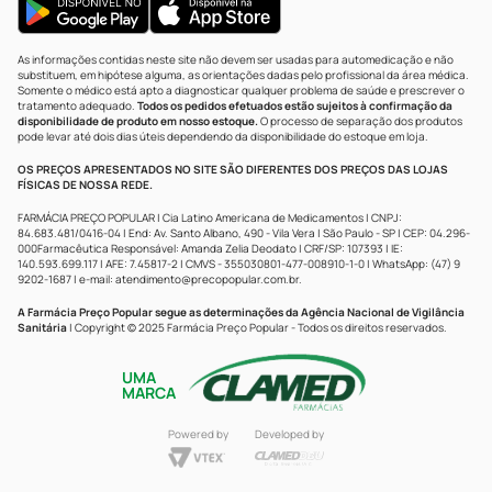
As informações contidas neste site não devem ser usadas para automedicação e não
substituem, em hipótese alguma, as orientações dadas pelo profissional da área médica.
Somente o médico está apto a diagnosticar qualquer problema de saúde e prescrever o
tratamento adequado.
Todos os pedidos efetuados estão sujeitos à confirmação da
disponibilidade de produto em nosso estoque.
O processo de separação dos produtos
pode levar até dois dias úteis dependendo da disponibilidade do estoque em loja.
OS PREÇOS APRESENTADOS NO SITE SÃO DIFERENTES DOS PREÇOS DAS LOJAS
FÍSICAS DE NOSSA REDE.
FARMÁCIA PREÇO POPULAR | Cia Latino Americana de Medicamentos | CNPJ:
84.683.481/0416-04 | End: Av. Santo Albano, 490 - Vila Vera | São Paulo - SP | CEP: 04.296-
000Farmacêutica Responsável: Amanda Zelia Deodato | CRF/SP: 107393 | IE:
140.593.699.117 | AFE: 7.45817-2 | CMVS - 355030801-477-008910-1-0 | WhatsApp: (47) 9
9202-1687 | e-mail:
atendimento@precopopular.com.br
.
A Farmácia Preço Popular segue as determinações da Agência Nacional de Vigilância
Sanitária
| Copyright © 2025 Farmácia Preço Popular - Todos os direitos reservados.
UMA
MARCA
Powered by
Developed by