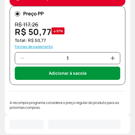
Preço PP
R$
117
,
26
R$
50
,
77
57%
Total:
R$
50
,
77
Formas de pagamento
Adicionar à sacola
A recompra programa considera o preço regular do produto para as
próximas compras.