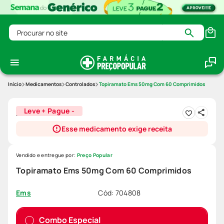
Procurar no site
Medicamentos
Controlados
Topiramato Ems 50mg Com 60 Comprimidos
Leve + Pague -
Esse medicamento exige receita
Vendido e entregue por:
Preço Popular
Topiramato Ems 50mg Com 60 Comprimidos
Cód
:
704808
Ems
Combo Especial