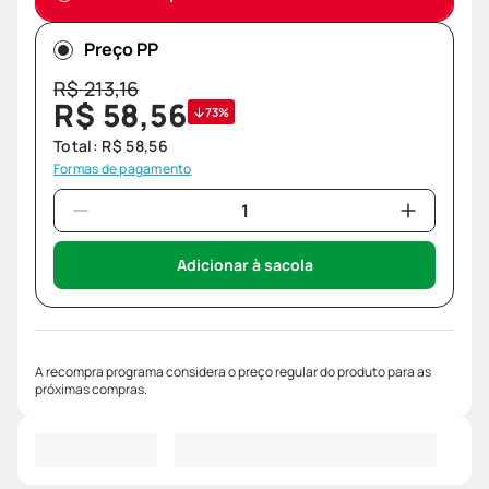
Preço PP
R$
213
,
16
R$
58
,
56
73%
Total:
R$
58
,
56
Formas de pagamento
Adicionar à sacola
A recompra programa considera o preço regular do produto para as
próximas compras.