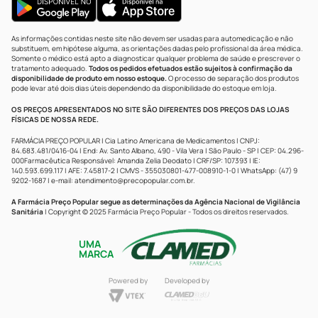
As informações contidas neste site não devem ser usadas para automedicação e não
substituem, em hipótese alguma, as orientações dadas pelo profissional da área médica.
Somente o médico está apto a diagnosticar qualquer problema de saúde e prescrever o
tratamento adequado.
Todos os pedidos efetuados estão sujeitos à confirmação da
disponibilidade de produto em nosso estoque.
O processo de separação dos produtos
pode levar até dois dias úteis dependendo da disponibilidade do estoque em loja.
OS PREÇOS APRESENTADOS NO SITE SÃO DIFERENTES DOS PREÇOS DAS LOJAS
FÍSICAS DE NOSSA REDE.
FARMÁCIA PREÇO POPULAR | Cia Latino Americana de Medicamentos | CNPJ:
84.683.481/0416-04 | End: Av. Santo Albano, 490 - Vila Vera | São Paulo - SP | CEP: 04.296-
000Farmacêutica Responsável: Amanda Zelia Deodato | CRF/SP: 107393 | IE:
140.593.699.117 | AFE: 7.45817-2 | CMVS - 355030801-477-008910-1-0 | WhatsApp: (47) 9
9202-1687 | e-mail:
atendimento@precopopular.com.br
.
A Farmácia Preço Popular segue as determinações da Agência Nacional de Vigilância
Sanitária
| Copyright © 2025 Farmácia Preço Popular - Todos os direitos reservados.
UMA
MARCA
Powered by
Developed by