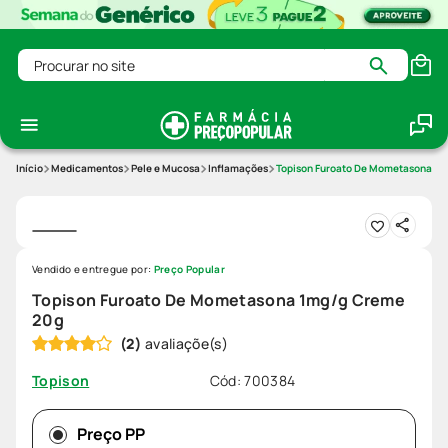
Procurar no site
Medicamentos
Pele e Mucosa
Inflamações
Topison Furoato De Mometasona 1
Vendido e entregue por:
Preço Popular
Topison Furoato De Mometasona 1mg/g Creme
20g
(
2
)
Cód
:
700384
Topison
Preço PP