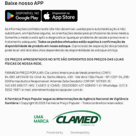
Baixe nosso APP
As informações contidas neste site não devem ser usadas para automedicação e não
substituem, em hipótese alguma, as orientações dadas pelo profissional da área médica.
Somente o médico está apto a diagnosticar qualquer problema de saúde e prescrever o
tratamento adequado.
Todos os pedidos efetuados estão sujeitos à confirmação da
disponibilidade de produto em nosso estoque.
O processo de separação dos produtos
pode levar até dois dias úteis dependendo da disponibilidade do estoque em loja.
OS PREÇOS APRESENTADOS NO SITE SÃO DIFERENTES DOS PREÇOS DAS LOJAS
FÍSICAS DE NOSSA REDE.
FARMÁCIA PREÇO POPULAR | Cia Latino Americana de Medicamentos | CNPJ:
84.683.481/0416-04 | End: Av. Santo Albano, 490 - Vila Vera | São Paulo - SP | CEP: 04.296-
000Farmacêutica Responsável: Amanda Zelia Deodato | CRF/SP: 107393 | IE:
140.593.699.117 | AFE: 7.45817-2 | CMVS - 355030801-477-008910-1-0 | WhatsApp: (47) 9
9202-1687 | e-mail:
atendimento@precopopular.com.br
.
A Farmácia Preço Popular segue as determinações da Agência Nacional de Vigilância
Sanitária
| Copyright © 2025 Farmácia Preço Popular - Todos os direitos reservados.
UMA
MARCA
Powered by
Developed by