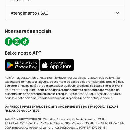
Troca E Devolução
Testes Rápidos
Bulas De A A Z
Autoteste Covid-19
Certificado De Segurança
Políticas De Marketplace
Portal Da Privacidade
Atendimento / SAC
Política De Privacidade
WhatsApp (47) 9202-1687
Atendimento@precopopular.com.br
Nossas redes sociais
Baixe nosso APP
As informações contidas neste site não devem ser usadas para automedicação e não
substituem, em hipótese alguma, as orientações dadas pelo profissional da área médica.
Somente o médico está apto a diagnosticar qualquer problema de saúde e prescrever o
tratamento adequado.
Todos os pedidos efetuados estão sujeitos à confirmação da
disponibilidade de produto em nosso estoque.
O processo de separação dos produtos
pode levar até dois dias úteis dependendo da disponibilidade do estoque em loja.
OS PREÇOS APRESENTADOS NO SITE SÃO DIFERENTES DOS PREÇOS DAS LOJAS
FÍSICAS DE NOSSA REDE.
FARMÁCIA PREÇO POPULAR | Cia Latino Americana de Medicamentos | CNPJ:
84.683.481/0416-04 | End: Av. Santo Albano, 490 - Vila Vera | São Paulo - SP | CEP: 04.296-
000Farmacêutica Responsável: Amanda Zelia Deodato | CRF/SP: 107393 | IE: