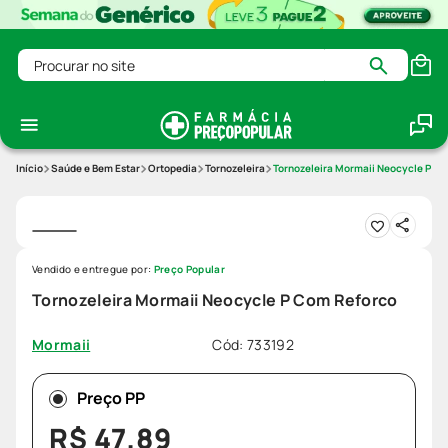
Procurar no site
Saúde e Bem Estar
Ortopedia
Tornozeleira
Tornozeleira Mormaii Neocycle P C
Vendido e entregue por:
Preço Popular
Tornozeleira Mormaii Neocycle P Com Reforco
Cód
:
733192
Mormaii
Preço PP
R$
47
,
89