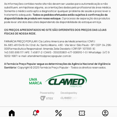
As informações contidas neste site não devem ser usadas para automedicação e não
substituem, em hipótese alguma, as orientações dadas pelo profissional da área médica.
Somente o médico está apto a diagnosticar qualquer problema de saúde e prescrever o
tratamento adequado.
Todos os pedidos efetuados estão sujeitos à confirmação da
disponibilidade de produto em nosso estoque.
O processo de separação dos produtos
pode levar até dois dias úteis dependendo da disponibilidade do estoque em loja.
OS PREÇOS APRESENTADOS NO SITE SÃO DIFERENTES DOS PREÇOS DAS LOJAS
FÍSICAS DE NOSSA REDE.
FARMÁCIA PREÇO POPULAR | Cia Latino Americana de Medicamentos | CNPJ:
84.683.481/0416-04 | End: Av. Santo Albano, 490 - Vila Vera | São Paulo - SP | CEP: 04.296-
000Farmacêutica Responsável: Amanda Zelia Deodato | CRF/SP: 107393 | IE:
140.593.699.117 | AFE: 7.45817-2 | CMVS - 355030801-477-008910-1-0 | WhatsApp: (47) 9
9202-1687 | e-mail:
atendimento@precopopular.com.br
.
A Farmácia Preço Popular segue as determinações da Agência Nacional de Vigilância
Sanitária
| Copyright © 2025 Farmácia Preço Popular - Todos os direitos reservados.
UMA
MARCA
Powered by
Developed by