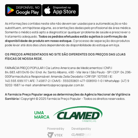
As informações contidas neste site não devem ser usadas para automedicação e não
substituem, em hipótese alguma, as orientações dadas pelo profissional da área médica.
Somente o médico está apto a diagnosticar qualquer problema de saúde e prescrever o
tratamento adequado.
Todos os pedidos efetuados estão sujeitos à confirmação da
disponibilidade de produto em nosso estoque.
O processo de separação dos produtos
pode levar até dois dias úteis dependendo da disponibilidade do estoque em loja.
OS PREÇOS APRESENTADOS NO SITE SÃO DIFERENTES DOS PREÇOS DAS LOJAS
FÍSICAS DE NOSSA REDE.
FARMÁCIA PREÇO POPULAR | Cia Latino Americana de Medicamentos | CNPJ:
84.683.481/0416-04 | End: Av. Santo Albano, 490 - Vila Vera | São Paulo - SP | CEP: 04.296-
000Farmacêutica Responsável: Amanda Zelia Deodato | CRF/SP: 107393 | IE:
140.593.699.117 | AFE: 7.45817-2 | CMVS - 355030801-477-008910-1-0 | WhatsApp: (47) 9
9202-1687 | e-mail:
atendimento@precopopular.com.br
.
A Farmácia Preço Popular segue as determinações da Agência Nacional de Vigilância
Sanitária
| Copyright © 2025 Farmácia Preço Popular - Todos os direitos reservados.
UMA
MARCA
Powered by
Developed by