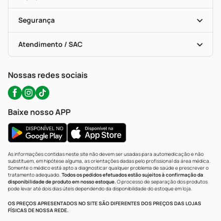
Descontos De Laboratório (PBM)
Compras Com Receita
Cupons E Ofertas
Alomed (tele-Entrega)
Vacinas
Formas De Pagamento
Serviços Farmacêuticos
Segurança
Troca E Devolução
Testes Rápidos
Bulas De A A Z
Autoteste Covid-19
Certificado De Segurança
Políticas De Marketplace
Portal Da Privacidade
Atendimento / SAC
Política De Privacidade
WhatsApp (47) 9202-1687
Atendimento@precopopular.com.br
Nossas redes sociais
Baixe nosso APP
As informações contidas neste site não devem ser usadas para automedicação e não
substituem, em hipótese alguma, as orientações dadas pelo profissional da área médica.
Somente o médico está apto a diagnosticar qualquer problema de saúde e prescrever o
tratamento adequado.
Todos os pedidos efetuados estão sujeitos à confirmação da
disponibilidade de produto em nosso estoque.
O processo de separação dos produtos
pode levar até dois dias úteis dependendo da disponibilidade do estoque em loja.
OS PREÇOS APRESENTADOS NO SITE SÃO DIFERENTES DOS PREÇOS DAS LOJAS
FÍSICAS DE NOSSA REDE.