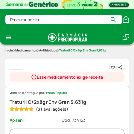
Procurar no site
Medicamentos
Antibióticos
Traturil C/2x8gr Env Gran 5,631g
Esse medicamento exige receita
Vendido e entregue por:
Preço Popular
Traturil C/2x8gr Env Gran 5,631g
(
3
)
Cód
:
734153
Apsen