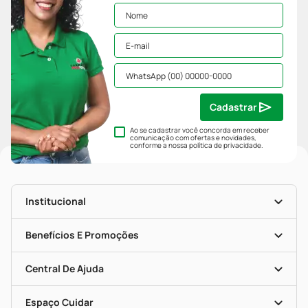
Cadastrar
Ao se cadastrar você concorda em receber
comunicação com ofertas e novidades,
conforme a nossa
política de privacidade
.
Institucional
História
Nossas Lojas
Benefícios E Promoções
Trabalhe Conosco
Mapa De Categorias
Clube PP
Blog Da PP
Convênios
Central De Ajuda
Seja Uma Loja Parceira
Programa Popular Do Brasil
Encarte De Ofertas
Entrega
Dermaclub
Recompra Programada
Espaço Cuidar