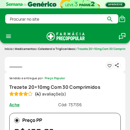
Procurar no site
Medicamentos
Colesterol e Triglicerídeos
Trezete 20+10mg Com 30 Comprimid
Vendido e entregue por:
Preço Popular
Trezete 20+10mg Com 30 Comprimidos
(
4
)
Cód
:
737136
Ache
Preço PP