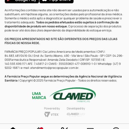
As informações contidas neste site não devem ser usadas para automedicação e não
substituem, em hipótese alguma, as orientações dadas pelo profissional da área médica.
Somente o médico está apto a diagnosticar qualquer problema de saúde e prescrever o
tratamento adequado.
Todos os pedidos efetuados estão sujeitos à confirmação da
disponibilidade de produto em nosso estoque.
O processo de separação dos produtos
pode levar até dois dias úteis dependendo da disponibilidade do estoque em loja.
OS PREÇOS APRESENTADOS NO SITE SÃO DIFERENTES DOS PREÇOS DAS LOJAS
FÍSICAS DE NOSSA REDE.
FARMÁCIA PREÇO POPULAR | Cia Latino Americana de Medicamentos | CNPJ:
84.683.481/0416-04 | End: Av. Santo Albano, 490 - Vila Vera | São Paulo - SP | CEP: 04.296-
000Farmacêutica Responsável: Amanda Zelia Deodato | CRF/SP: 107393 | IE:
140.593.699.117 | AFE: 7.45817-2 | CMVS - 355030801-477-008910-1-0 | WhatsApp: (47) 9
9202-1687 | e-mail:
atendimento@precopopular.com.br
.
A Farmácia Preço Popular segue as determinações da Agência Nacional de Vigilância
Sanitária
| Copyright © 2025 Farmácia Preço Popular - Todos os direitos reservados.
UMA
MARCA
Powered by
Developed by