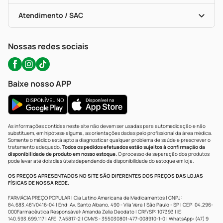
Bulas De A A Z
Autoteste Covid-19
Certificado De Segurança
Políticas De Marketplace
Portal Da Privacidade
Atendimento / SAC
Política De Privacidade
WhatsApp (47) 9202-1687
Atendimento@precopopular.com.br
Nossas redes sociais
Baixe nosso APP
As informações contidas neste site não devem ser usadas para automedicação e não
substituem, em hipótese alguma, as orientações dadas pelo profissional da área médica.
Somente o médico está apto a diagnosticar qualquer problema de saúde e prescrever o
tratamento adequado.
Todos os pedidos efetuados estão sujeitos à confirmação da
disponibilidade de produto em nosso estoque.
O processo de separação dos produtos
pode levar até dois dias úteis dependendo da disponibilidade do estoque em loja.
OS PREÇOS APRESENTADOS NO SITE SÃO DIFERENTES DOS PREÇOS DAS LOJAS
FÍSICAS DE NOSSA REDE.
FARMÁCIA PREÇO POPULAR | Cia Latino Americana de Medicamentos | CNPJ:
84.683.481/0416-04 | End: Av. Santo Albano, 490 - Vila Vera | São Paulo - SP | CEP: 04.296-
000Farmacêutica Responsável: Amanda Zelia Deodato | CRF/SP: 107393 | IE:
140.593.699.117 | AFE: 7.45817-2 | CMVS - 355030801-477-008910-1-0 | WhatsApp: (47) 9