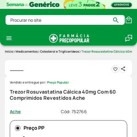
Procurar no site
Medicamentos
Colesterol e Triglicerídeos
Trezor Rosuvastatina Cálcica 40mg 
Vendido e entregue por:
Preço Popular
Trezor Rosuvastatina Cálcica 40mg Com 60
Comprimidos Revestidos Ache
Cód
:
752766
Ache
Preço PP