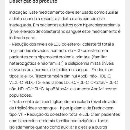
Descrição do produto
Indicação: Este medicamento deve ser usado como auxiliar
à dieta quando a resposta à dieta e aos exercícios é
inadequada. Em pacientes adultos com hipercolesterolemia
(nível elevado de colesterol no sangue) este medicamento é
indicado para:
- Redução dos níveis de LDL-colesterol, colesterol total e
triglicérides elevados; aumento do HDL-colesterol em
pacientes com hipercolesterolemia primária (familiar
heterozigótica e não familiar) e dislipidemia mista (níveis
elevados ou anormais de lipídios no sangue - Fredrickson
tipos IIa e IIb). Trezor também diminui ApoB, não-HDL-C,
VLDL-C, VLDL-TG, e as razões LDL-C/HDL-C, C-total/HDL-C,
não-HDL-C/HDL-C, ApoB/ApoA-I e aumenta ApoA-I nestas
populações.
- Tratamento da hipertrigliceridemia isolada (nível elevado
de triglicérides no sangue - hiperlipidemia de Fredrickson
tipo IV). - Redução do colesterol total e LDL-C em pacientes
com hipercolesterolemia familiar homozigótica, tanto
isoladamente quanto como auxiliar à dieta e a outros