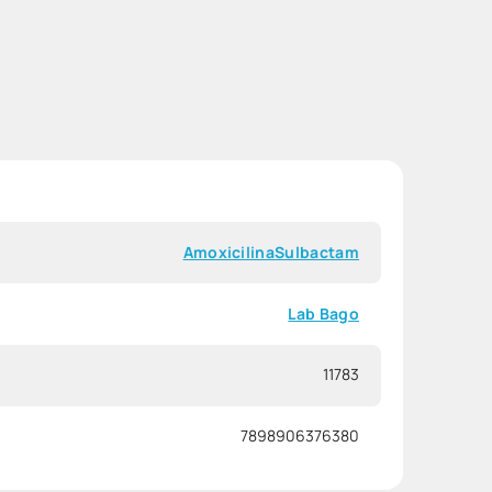
Amoxicilina
Sulbactam
Lab Bago
11783
7898906376380