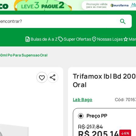
 encontrar?
Bulas de A a Z
Super Ofertas
Nossas Lojas
Mar
60ml Po Para Supensao Oral
Trifamox Ibl Bd 2
Oral
Cód
:
7016
Lab Bago
Preço PP
R$
217
,
84
R$
205
,
14
6%