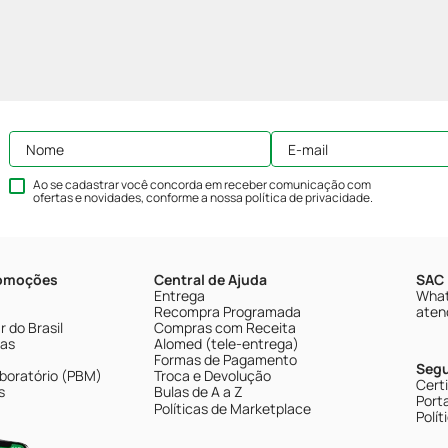
Ao se cadastrar você concorda em receber comunicação com
ofertas e novidades, conforme a nossa
política de privacidade
.
romoções
Central de Ajuda
SAC 
Entrega
What
Recompra Programada
aten
 do Brasil
Compras com Receita
tas
Alomed (tele-entrega)
Formas de Pagamento
Seg
boratório (PBM)
Troca e Devolução
Cert
s
Bulas de A a Z
Porta
Políticas de Marketplace
Polít