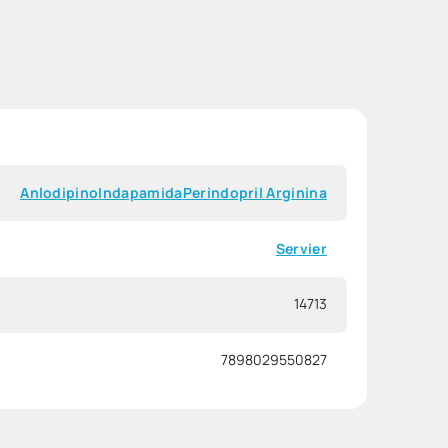
Anlodipino
Indapamida
Perindopril Arginina
Servier
14713
7898029550827