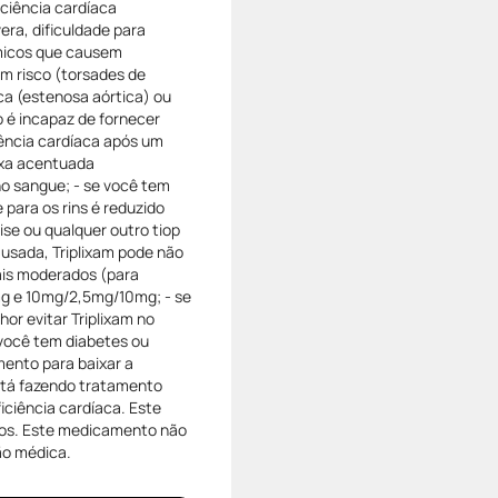
iciência cardíaca
ra, dificuldade para
tmicos que causem
em risco (torsades de
ca (estenosa aórtica) ou
 é incapaz de fornecer
iência cardíaca após um
ixa acentuada
no sangue; - se você tem
para os rins é reduzido
lise ou qualquer outro tiop
usada, Triplixam pode não
ais moderados (para
g e 10mg/2,5mg/10mg; - se
or evitar Triplixam no
 você tem diabetes ou
mento para baixar a
está fazendo tratamento
iciência cardíaca. Este
nos. Este medicamento não
ão médica.