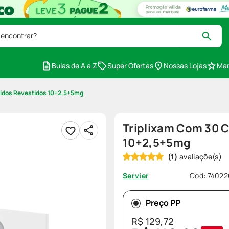
 encontrar?
Bulas de A a Z
Super Ofertas
Nossas Lojas
Mar
idos Revestidos 10+2,5+5mg
Triplixam Com 30 
10+2,5+5mg
(
1
)
Cód
:
74022
Servier
Preço PP
R$
129
,
72