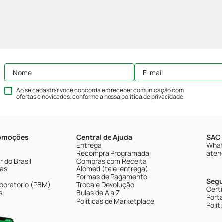
Ao se cadastrar você concorda em receber comunicação com
ofertas e novidades, conforme a nossa
política de privacidade
.
romoções
Central de Ajuda
SAC 
Entrega
What
Recompra Programada
aten
 do Brasil
Compras com Receita
tas
Alomed (tele-entrega)
Formas de Pagamento
Seg
boratório (PBM)
Troca e Devolução
Cert
s
Bulas de A a Z
Porta
Políticas de Marketplace
Polít