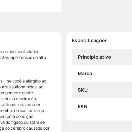
Especificações
nsos não controlados
Princípio ativo
tes hipertensos de alto
Marca
s: - se você é alérgico ao
outras sulfonamidas, ao
SKU
o componente deste
hiado na respiração,
s cutâneas graves com
EAN
embro da sua família já
cia (uma condição
e do fígado ou sofre de
ça do cérebro causada por