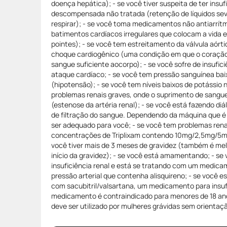
doença hepática); - se você tiver suspeita de ter insuf
descompensada não tratada (retenção de líquidos seve
respirar); - se você toma medicamentos não antiarrí
batimentos cardíacos irregulares que colocam a vida 
pointes); - se você tem estreitamento da válvula aórti
choque cardiogênico (uma condição em que o coração
sangue suficiente aocorpo); - se você sofre de insufic
ataque cardíaco; - se você tem pressão sanguínea ba
(hipotensão); - se você tem níveis baixos de potássio 
problemas renais graves, onde o suprimento de sangue 
(estenose da artéria renal); - se você está fazendo diá
de filtração do sangue. Dependendo da máquina que é 
ser adequado para você; - se você tem problemas ren
concentrações de Triplixam contendo 10mg/2,5mg/5m
você tiver mais de 3 meses de gravidez (também é melh
início da gravidez); - se você está amamentando; - se
insuficiência renal e está se tratando com um medica
pressão arterial que contenha alisquireno; - se você 
com sacubitril/valsartana, um medicamento para insuf
medicamento é contraindicado para menores de 18 a
deve ser utilizado por mulheres grávidas sem orientaç