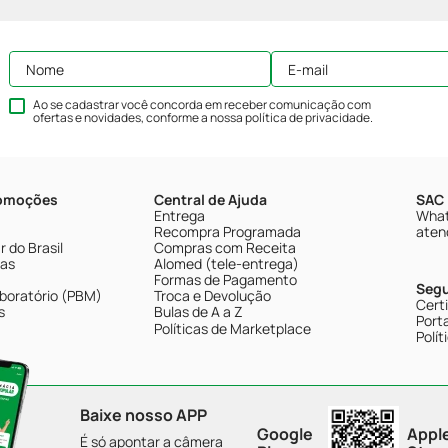
Ao se cadastrar você concorda em receber comunicação com
ofertas e novidades, conforme a nossa
política de privacidade
.
romoções
Central de Ajuda
SAC 
Entrega
What
Recompra Programada
aten
 do Brasil
Compras com Receita
tas
Alomed (tele-entrega)
Formas de Pagamento
Seg
boratório (PBM)
Troca e Devolução
Cert
s
Bulas de A a Z
Porta
Políticas de Marketplace
Polít
Baixe nosso APP
Google
Appl
É só apontar a câmera