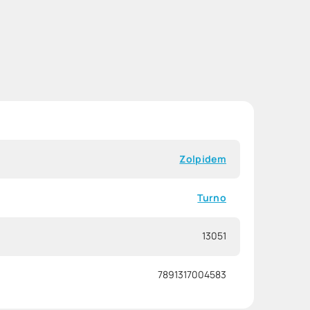
Zolpidem
Turno
13051
7891317004583