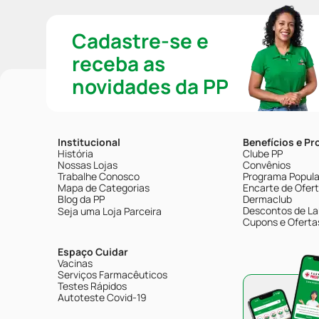
Cadastre-se e
receba as
novidades da PP
Institucional
Benefícios e P
História
Clube PP
Nossas Lojas
Convênios
Trabalhe Conosco
Programa Popular
Mapa de Categorias
Encarte de Ofer
Blog da PP
Dermaclub
Descontos de La
Seja uma Loja Parceira
Cupons e Oferta
Espaço Cuidar
Vacinas
Serviços Farmacêuticos
Testes Rápidos
Autoteste Covid-19