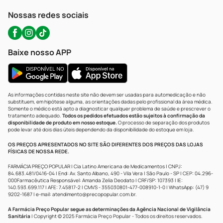
Atendimento@precopopular.com.br
Nossas redes sociais
Baixe nosso APP
As informações contidas neste site não devem ser usadas para automedicação e não
substituem, em hipótese alguma, as orientações dadas pelo profissional da área médica.
Somente o médico está apto a diagnosticar qualquer problema de saúde e prescrever o
tratamento adequado.
Todos os pedidos efetuados estão sujeitos à confirmação da
disponibilidade de produto em nosso estoque.
O processo de separação dos produtos
pode levar até dois dias úteis dependendo da disponibilidade do estoque em loja.
OS PREÇOS APRESENTADOS NO SITE SÃO DIFERENTES DOS PREÇOS DAS LOJAS
FÍSICAS DE NOSSA REDE.
FARMÁCIA PREÇO POPULAR | Cia Latino Americana de Medicamentos | CNPJ:
84.683.481/0416-04 | End: Av. Santo Albano, 490 - Vila Vera | São Paulo - SP | CEP: 04.296-
000Farmacêutica Responsável: Amanda Zelia Deodato | CRF/SP: 107393 | IE:
140.593.699.117 | AFE: 7.45817-2 | CMVS - 355030801-477-008910-1-0 | WhatsApp: (47) 9
9202-1687 | e-mail:
atendimento@precopopular.com.br
.
A Farmácia Preço Popular segue as determinações da Agência Nacional de Vigilância
Sanitária
| Copyright © 2025 Farmácia Preço Popular - Todos os direitos reservados.