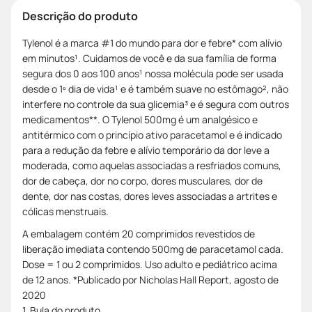
Descrição do produto
Tylenol é a marca #1 do mundo para dor e febre* com alívio
em minutos¹. Cuidamos de você e da sua família de forma
segura dos 0 aos 100 anos¹ nossa molécula pode ser usada
desde o 1º dia de vida¹ e é também suave no estômago², não
interfere no controle da sua glicemia³ e é segura com outros
medicamentos**. O Tylenol 500mg é um analgésico e
antitérmico com o princípio ativo paracetamol e é indicado
para a redução da febre e alívio temporário da dor leve a
moderada, como aquelas associadas a resfriados comuns,
dor de cabeça, dor no corpo, dores musculares, dor de
dente, dor nas costas, dores leves associadas a artrites e
cólicas menstruais.
A embalagem contém 20 comprimidos revestidos de
liberação imediata contendo 500mg de paracetamol cada.
Dose = 1 ou 2 comprimidos. Uso adulto e pediátrico acima
de 12 anos. *Publicado por Nicholas Hall Report, agosto de
2020
1. Bula do produto