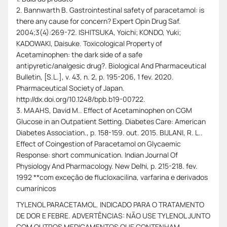
2. Bannwarth B. Gastrointestinal safety of paracetamol: is
there any cause for concern? Expert Opin Drug Saf.
2004;3(4):269-72. ISHITSUKA, Yoichi; KONDO, Yuki;
KADOWAKI, Daisuke. Toxicological Property of
Acetaminophen: the dark side of a safe
antipyretic/analgesic drug?. Biological And Pharmaceutical
Bulletin, [S.L.], v. 43, n. 2, p. 195-206, 1 fev. 2020.
Pharmaceutical Society of Japan.
http://dx.doi.org/10.1248/bpb.b19-00722.
3. MAAHS, David M.. Effect of Acetaminophen on CGM
Glucose in an Outpatient Setting. Diabetes Care: American
Diabetes Association., p. 158-159. out. 2015. BIJLANI, R. L..
Effect of Coingestion of Paracetamol on Glycaemic
Response: short communication. Indian Journal Of
Physiology And Pharmacology. New Delhi, p. 215-218. fev.
1992 **com exceção de flucloxacilina, varfarina e derivados
cumarínicos
TYLENOL PARACETAMOL. INDICADO PARA O TRATAMENTO
DE DOR E FEBRE. ADVERTÊNCIAS: NÃO USE TYLENOL JUNTO
COM OUTROS MEDICAMENTOS QUE CONTENHAM