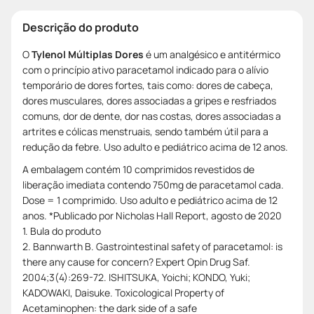
Descrição do produto
O
Tylenol Múltiplas Dores
é um analgésico e antitérmico
com o princípio ativo paracetamol indicado para o alívio
temporário de dores fortes, tais como: dores de cabeça,
dores musculares, dores associadas a gripes e resfriados
comuns, dor de dente, dor nas costas, dores associadas a
artrites e cólicas menstruais, sendo também útil para a
redução da febre. Uso adulto e pediátrico acima de 12 anos.
A embalagem contém 10 comprimidos revestidos de
liberação imediata contendo 750mg de paracetamol cada.
Dose = 1 comprimido. Uso adulto e pediátrico acima de 12
anos. *Publicado por Nicholas Hall Report, agosto de 2020
1. Bula do produto
2. Bannwarth B. Gastrointestinal safety of paracetamol: is
there any cause for concern? Expert Opin Drug Saf.
2004;3(4):269-72. ISHITSUKA, Yoichi; KONDO, Yuki;
KADOWAKI, Daisuke. Toxicological Property of
Acetaminophen: the dark side of a safe