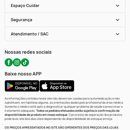
Encarte De Ofertas
Entrega
Dermaclub
Recompra Programada
Espaço Cuidar
Descontos De Laboratório (PBM)
Compras Com Receita
Cupons E Ofertas
Alomed (tele-Entrega)
Vacinas
Formas De Pagamento
Serviços Farmacêuticos
Segurança
Troca E Devolução
Testes Rápidos
Bulas De A A Z
Autoteste Covid-19
Certificado De Segurança
Políticas De Marketplace
Portal Da Privacidade
Atendimento / SAC
Política De Privacidade
WhatsApp (47) 9202-1687
Atendimento@precopopular.com.br
Nossas redes sociais
Baixe nosso APP
As informações contidas neste site não devem ser usadas para automedicação e não
substituem, em hipótese alguma, as orientações dadas pelo profissional da área médica.
Somente o médico está apto a diagnosticar qualquer problema de saúde e prescrever o
tratamento adequado.
Todos os pedidos efetuados estão sujeitos à confirmação da
disponibilidade de produto em nosso estoque.
O processo de separação dos produtos
pode levar até dois dias úteis dependendo da disponibilidade do estoque em loja.
OS PREÇOS APRESENTADOS NO SITE SÃO DIFERENTES DOS PREÇOS DAS LOJAS