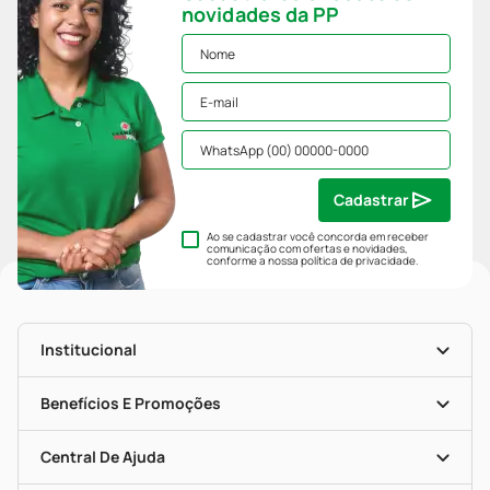
novidades da PP
Cadastrar
Ao se cadastrar você concorda em receber
comunicação com ofertas e novidades,
conforme a nossa
política de privacidade
.
Institucional
História
Nossas Lojas
Benefícios E Promoções
Trabalhe Conosco
Mapa De Categorias
Clube PP
Blog Da PP
Convênios
Central De Ajuda
Seja Uma Loja Parceira
Programa Popular Do Brasil