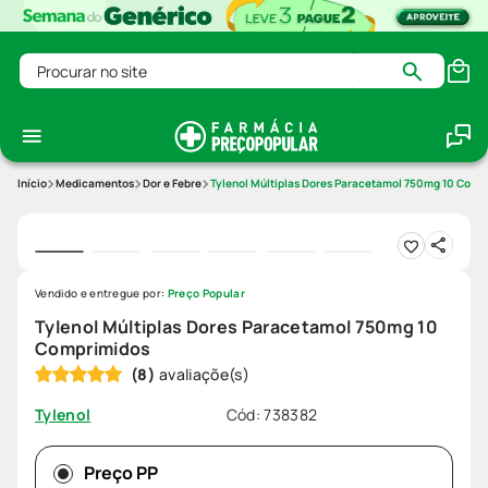
Procurar no site
Medicamentos
Dor e Febre
Tylenol Múltiplas Dores Paracetamol 750mg 10 Comp
Vendido e entregue por:
Preço Popular
Tylenol Múltiplas Dores Paracetamol 750mg 10
Comprimidos
(
8
)
Cód
:
738382
Tylenol
Preço PP