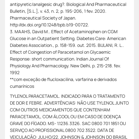
antipyretic/analgesic drug?. Biological And Pharmaceutical
Bulletin, [S.L.], v. 43, n. 2, p. 195-206, 1 fev. 2020.
Pharmaceutical Society of Japan.
http://dx.doi.org/10.1248/bpb.b19-00722.
3. MAAHS, David M.. Effect of Acetaminophen on CGM
Glucose in an Outpatient Setting. Diabetes Care: American
Diabetes Association., p. 158-159. out. 2015. BIJLANI, R. L..
Effect of Coingestion of Paracetamol on Glycaemic
Response: short communication. Indian Journal Of
Physiology And Pharmacology. New Delhi, p. 215-218. fev.
1992
**com exceção de flucloxacilina, varfarina e derivados
cumarínicos
TYLENOL PARACETAMOL. INDICADO PARA O TRATAMENTO
DE DOR E FEBRE. ADVERTÊNCIAS: NÃO USE TYLENOL JUNTO
COM OUTROS MEDICAMENTOS QUE CONTENHAM
PARACETAMOL, COM ÁLCOOL OU EM CASO DE DOENÇA
GRAVE DO FÍGADO. MS- 1.1236.3326. SAC 0800 701 1851 OU
SERVIÇO AO PROFISSIONAL 0800 702 3522. DATA DE
VEICULAÇÃO: JULHO/22. JOHNSON & JOHNSON DO BRASIL