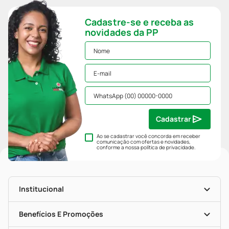
Cadastre-se e receba as
novidades da PP
Cadastrar
Ao se cadastrar você concorda em receber
comunicação com ofertas e novidades,
conforme a nossa
política de privacidade
.
Institucional
História
Nossas Lojas
Benefícios E Promoções
Trabalhe Conosco