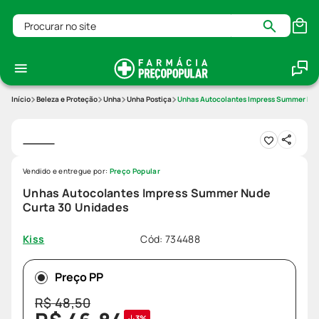
Procurar no site
Beleza e Proteção
Unha
Unha Postiça
Unhas Autocolantes Impress Summer Nud
Vendido e entregue por:
Preço Popular
Unhas Autocolantes Impress Summer Nude
Curta 30 Unidades
Cód
:
734488
Kiss
Preço PP
R$
48
,
50
3%