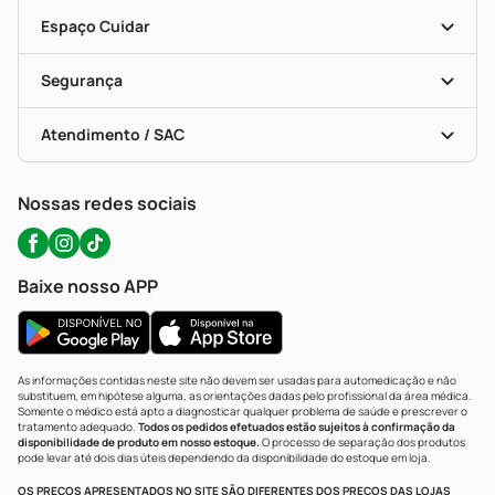
Encarte De Ofertas
Entrega
Dermaclub
Recompra Programada
Espaço Cuidar
Descontos De Laboratório (PBM)
Compras Com Receita
Cupons E Ofertas
Alomed (tele-Entrega)
Vacinas
Formas De Pagamento
Serviços Farmacêuticos
Segurança
Troca E Devolução
Testes Rápidos
Bulas De A A Z
Autoteste Covid-19
Certificado De Segurança
Políticas De Marketplace
Portal Da Privacidade
Atendimento / SAC
Política De Privacidade
WhatsApp (47) 9202-1687
Atendimento@precopopular.com.br
Nossas redes sociais
Baixe nosso APP
As informações contidas neste site não devem ser usadas para automedicação e não
substituem, em hipótese alguma, as orientações dadas pelo profissional da área médica.
Somente o médico está apto a diagnosticar qualquer problema de saúde e prescrever o
tratamento adequado.
Todos os pedidos efetuados estão sujeitos à confirmação da
disponibilidade de produto em nosso estoque.
O processo de separação dos produtos
pode levar até dois dias úteis dependendo da disponibilidade do estoque em loja.
OS PREÇOS APRESENTADOS NO SITE SÃO DIFERENTES DOS PREÇOS DAS LOJAS