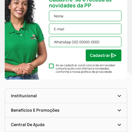
novidades da PP
Cadastrar
Ao se cadastrar você concorda em receber
comunicação com ofertas e novidades,
conforme a nossa
política de privacidade
.
Institucional
História
Nossas Lojas
Benefícios E Promoções
Trabalhe Conosco
Mapa De Categorias
Clube PP
Blog Da PP
Convênios
Central De Ajuda
Seja Uma Loja Parceira
Programa Popular Do Brasil