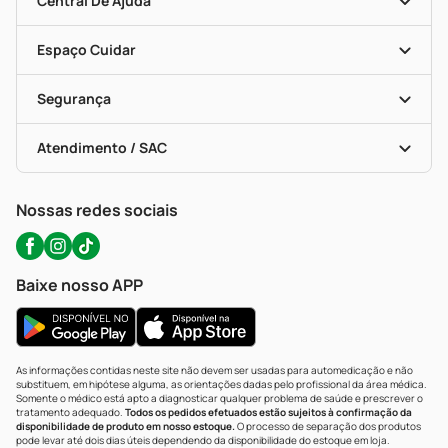
Central De Ajuda
Seja Uma Loja Parceira
Programa Popular Do Brasil
Encarte De Ofertas
Entrega
Dermaclub
Recompra Programada
Espaço Cuidar
Descontos De Laboratório (PBM)
Compras Com Receita
Cupons E Ofertas
Alomed (tele-Entrega)
Vacinas
Formas De Pagamento
Serviços Farmacêuticos
Segurança
Troca E Devolução
Testes Rápidos
Bulas De A A Z
Autoteste Covid-19
Certificado De Segurança
Políticas De Marketplace
Portal Da Privacidade
Atendimento / SAC
Política De Privacidade
WhatsApp (47) 9202-1687
Atendimento@precopopular.com.br
Nossas redes sociais
Baixe nosso APP
As informações contidas neste site não devem ser usadas para automedicação e não
substituem, em hipótese alguma, as orientações dadas pelo profissional da área médica.
Somente o médico está apto a diagnosticar qualquer problema de saúde e prescrever o
tratamento adequado.
Todos os pedidos efetuados estão sujeitos à confirmação da
disponibilidade de produto em nosso estoque.
O processo de separação dos produtos
pode levar até dois dias úteis dependendo da disponibilidade do estoque em loja.