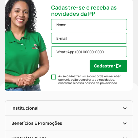
Cadastre-se e receba as
novidades da PP
Cadastrar
Ao se cadastrar você concorda em receber
comunicação com ofertas e novidades,
conforme a nossa
política de privacidade
.
Institucional
História
Nossas Lojas
Benefícios E Promoções
Trabalhe Conosco
Mapa De Categorias
Clube PP
Blog Da PP
Convênios