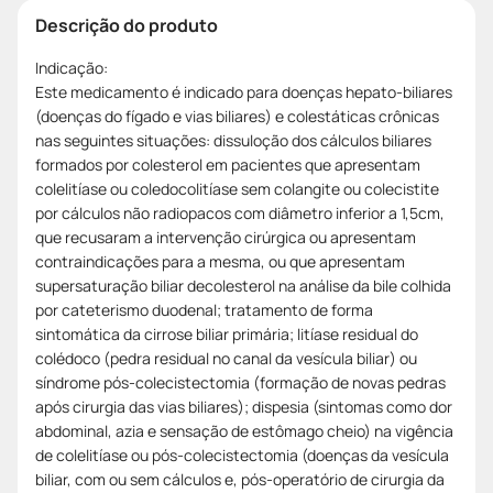
Descrição do produto
Indicação:
Este medicamento é indicado para doenças hepato-biliares
(doenças do fígado e vias biliares) e colestáticas crônicas
nas seguintes situações: dissuloção dos cálculos biliares
formados por colesterol em pacientes que apresentam
colelitíase ou coledocolitíase sem colangite ou colecistite
por cálculos não radiopacos com diâmetro inferior a 1,5cm,
que recusaram a intervenção cirúrgica ou apresentam
contraindicações para a mesma, ou que apresentam
supersaturação biliar decolesterol na análise da bile colhida
por cateterismo duodenal; tratamento de forma
sintomática da cirrose biliar primária; litíase residual do
colédoco (pedra residual no canal da vesícula biliar) ou
síndrome pós-colecistectomia (formação de novas pedras
após cirurgia das vias biliares); dispesia (sintomas como dor
abdominal, azia e sensação de estômago cheio) na vigência
de colelitíase ou pós-colecistectomia (doenças da vesícula
biliar, com ou sem cálculos e, pós-operatório de cirurgia da