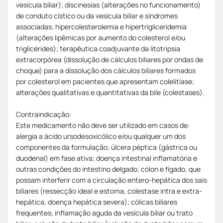
vesícula biliar); discinesias (alterações no funcionamento)
de conduto cístico ou da vesícula biliar e síndromes
associadas; hipercolesterolemia e hipertrigliceridemia
(alterações lipêmicas por aumento do colesterol e/ou
triglicérides); terapêutica coadjuvante da litotripsia
extracorpórea (dissolução de cálculos biliares por ondas de
choque) para a dissolução dos cálculos biliares formados
por colesterol em pacientes que apresentam colelitíase;
alterações qualitativas e quantitativas da bile (colestases).
Contraindicação:
Este medicamento não deve ser utilizado em casos de:
alergia a ácido ursodesoxicólico e/ou qualquer um dos
componentes da formulação; úlcera péptica (gástrica ou
duodenal) em fase ativa; doença intestinal inflamatória e
outras condições do intestino delgado, cólon e fígado, que
possam interferir com a circulação entero-hepática dos sais
biliares (ressecção ideal e estoma, colestase intra e extra-
hepática, doença hepática severa); cólicas biliares
frequentes; inflamação aguda da vesícula biliar ou trato