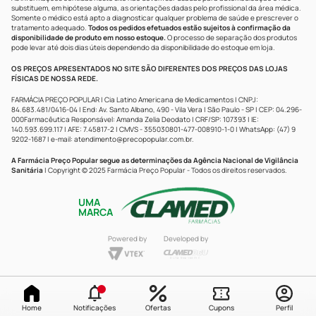
substituem, em hipótese alguma, as orientações dadas pelo profissional da área médica.
Somente o médico está apto a diagnosticar qualquer problema de saúde e prescrever o
tratamento adequado.
Todos os pedidos efetuados estão sujeitos à confirmação da
disponibilidade de produto em nosso estoque.
O processo de separação dos produtos
pode levar até dois dias úteis dependendo da disponibilidade do estoque em loja.
OS PREÇOS APRESENTADOS NO SITE SÃO DIFERENTES DOS PREÇOS DAS LOJAS
FÍSICAS DE NOSSA REDE.
FARMÁCIA PREÇO POPULAR | Cia Latino Americana de Medicamentos | CNPJ:
84.683.481/0416-04 | End: Av. Santo Albano, 490 - Vila Vera | São Paulo - SP | CEP: 04.296-
000Farmacêutica Responsável: Amanda Zelia Deodato | CRF/SP: 107393 | IE:
140.593.699.117 | AFE: 7.45817-2 | CMVS - 355030801-477-008910-1-0 | WhatsApp: (47) 9
9202-1687 | e-mail:
atendimento@precopopular.com.br
.
A Farmácia Preço Popular segue as determinações da Agência Nacional de Vigilância
Sanitária
| Copyright © 2025 Farmácia Preço Popular - Todos os direitos reservados.
UMA
MARCA
Powered by
Developed by
Home
Notificações
Ofertas
Cupons
Perfil