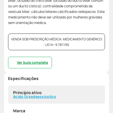
biliar; oclusão do trato biliar (oclusão do ducto biliar comum
ou um ducto cístico); contralidade comprometida da
vesícula biliar; cálculos biliares calcificados radiopacos. Este
medicamento não deve ser utilizado por mulheres grávidas
sem orientação médica.
VENDA SOB PRESCRIÇÃO MÉDICA. MEDICAMENTO GENÉRICO
- LEI N.º 9.787/99.
Ver bula completa
Especificações
Princípio ativo
Acido Ursodesoxicolico
Marca