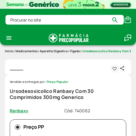
Procurar no site
Medicamentos
Aparelho Digestivo
Fígado
Ursodesoxicolico Ranbaxy Com 30 
Vendido e entregue por:
Preço Popular
Ursodesoxicolico Ranbaxy Com 30
Comprimidos 300mg Generico
Cód
:
740062
Ranbaxy
Preço PP