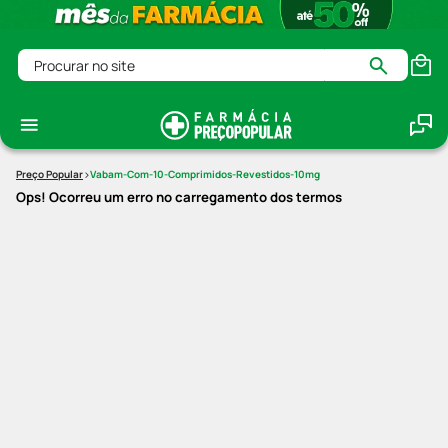
Procurar no site
Vabam-Com-10-Comprimidos-Revestidos-10mg
Ops! Ocorreu um erro no carregamento dos termos