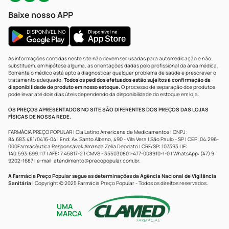
Baixe nosso APP
As informações contidas neste site não devem ser usadas para automedicação e não
substituem, em hipótese alguma, as orientações dadas pelo profissional da área médica.
Somente o médico está apto a diagnosticar qualquer problema de saúde e prescrever o
tratamento adequado.
Todos os pedidos efetuados estão sujeitos à confirmação da
disponibilidade de produto em nosso estoque.
O processo de separação dos produtos
pode levar até dois dias úteis dependendo da disponibilidade do estoque em loja.
OS PREÇOS APRESENTADOS NO SITE SÃO DIFERENTES DOS PREÇOS DAS LOJAS
FÍSICAS DE NOSSA REDE.
FARMÁCIA PREÇO POPULAR | Cia Latino Americana de Medicamentos | CNPJ:
84.683.481/0416-04 | End: Av. Santo Albano, 490 - Vila Vera | São Paulo - SP | CEP: 04.296-
000Farmacêutica Responsável: Amanda Zelia Deodato | CRF/SP: 107393 | IE:
140.593.699.117 | AFE: 7.45817-2 | CMVS - 355030801-477-008910-1-0 | WhatsApp: (47) 9
9202-1687 | e-mail:
atendimento@precopopular.com.br
.
A Farmácia Preço Popular segue as determinações da Agência Nacional de Vigilância
Sanitária
| Copyright © 2025 Farmácia Preço Popular - Todos os direitos reservados.
UMA
MARCA