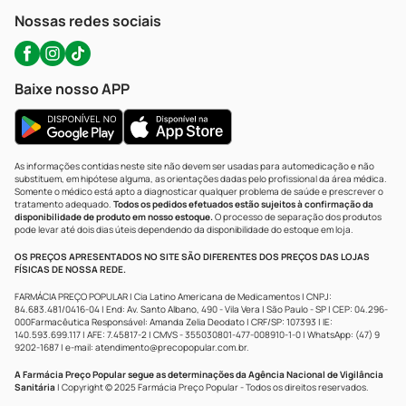
Atendimento@precopopular.com.br
Nossas redes sociais
Baixe nosso APP
As informações contidas neste site não devem ser usadas para automedicação e não
substituem, em hipótese alguma, as orientações dadas pelo profissional da área médica.
Somente o médico está apto a diagnosticar qualquer problema de saúde e prescrever o
tratamento adequado.
Todos os pedidos efetuados estão sujeitos à confirmação da
disponibilidade de produto em nosso estoque.
O processo de separação dos produtos
pode levar até dois dias úteis dependendo da disponibilidade do estoque em loja.
OS PREÇOS APRESENTADOS NO SITE SÃO DIFERENTES DOS PREÇOS DAS LOJAS
FÍSICAS DE NOSSA REDE.
FARMÁCIA PREÇO POPULAR | Cia Latino Americana de Medicamentos | CNPJ:
84.683.481/0416-04 | End: Av. Santo Albano, 490 - Vila Vera | São Paulo - SP | CEP: 04.296-
000Farmacêutica Responsável: Amanda Zelia Deodato | CRF/SP: 107393 | IE:
140.593.699.117 | AFE: 7.45817-2 | CMVS - 355030801-477-008910-1-0 | WhatsApp: (47) 9
9202-1687 | e-mail:
atendimento@precopopular.com.br
.
A Farmácia Preço Popular segue as determinações da Agência Nacional de Vigilância
Sanitária
| Copyright © 2025 Farmácia Preço Popular - Todos os direitos reservados.