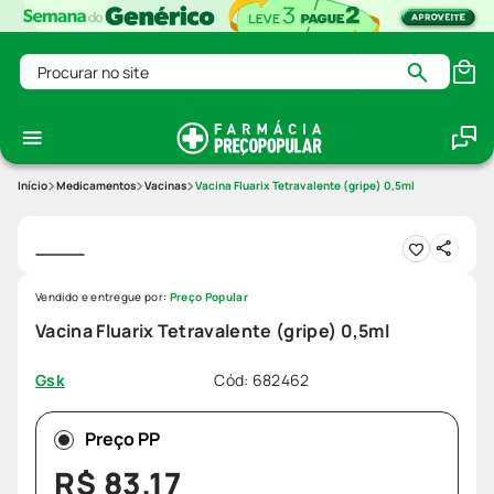
Procurar no site
Medicamentos
Vacinas
Vacina Fluarix Tetravalente (gripe) 0,5ml
Vendido e entregue por:
Preço Popular
Vacina Fluarix Tetravalente (gripe) 0,5ml
Cód
:
682462
Gsk
Preço PP
R$
83
,
17