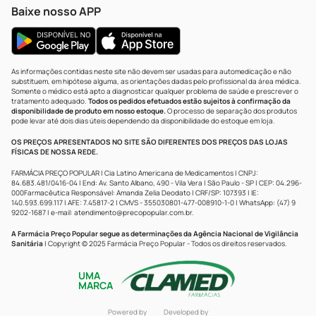
Baixe nosso APP
As informações contidas neste site não devem ser usadas para automedicação e não
substituem, em hipótese alguma, as orientações dadas pelo profissional da área médica.
Somente o médico está apto a diagnosticar qualquer problema de saúde e prescrever o
tratamento adequado.
Todos os pedidos efetuados estão sujeitos à confirmação da
disponibilidade de produto em nosso estoque.
O processo de separação dos produtos
pode levar até dois dias úteis dependendo da disponibilidade do estoque em loja.
OS PREÇOS APRESENTADOS NO SITE SÃO DIFERENTES DOS PREÇOS DAS LOJAS
FÍSICAS DE NOSSA REDE.
FARMÁCIA PREÇO POPULAR | Cia Latino Americana de Medicamentos | CNPJ:
84.683.481/0416-04 | End: Av. Santo Albano, 490 - Vila Vera | São Paulo - SP | CEP: 04.296-
000Farmacêutica Responsável: Amanda Zelia Deodato | CRF/SP: 107393 | IE:
140.593.699.117 | AFE: 7.45817-2 | CMVS - 355030801-477-008910-1-0 | WhatsApp: (47) 9
9202-1687 | e-mail:
atendimento@precopopular.com.br
.
A Farmácia Preço Popular segue as determinações da Agência Nacional de Vigilância
Sanitária
| Copyright © 2025 Farmácia Preço Popular - Todos os direitos reservados.
UMA
MARCA
Powered by
Developed by