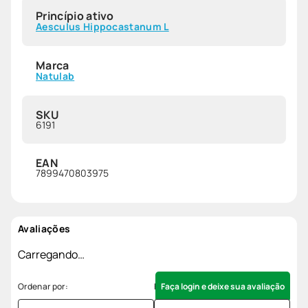
Princípio ativo
Aesculus Hippocastanum L
Marca
Natulab
SKU
6191
EAN
7899470803975
Avaliações
Carregando…
Faça login e deixe sua avaliação