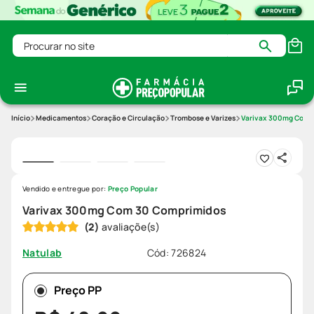
Procurar no site
Medicamentos
Coração e Circulação
Trombose e Varizes
Varivax 300mg Com 
Vendido e entregue por:
Preço Popular
Varivax 300mg Com 30 Comprimidos
(
2
)
Cód
:
726824
Natulab
Preço PP