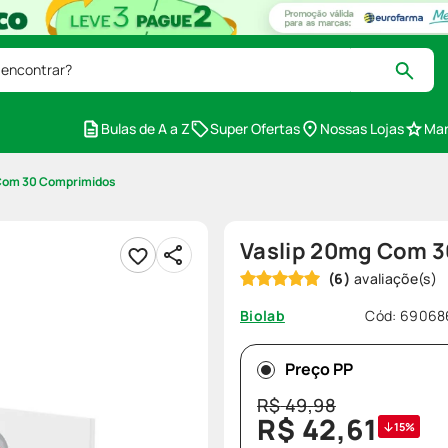
 encontrar?
Bulas de A a Z
Super Ofertas
Nossas Lojas
Mar
Com 30 Comprimidos
Vaslip 20mg Com 
(
6
)
Cód
:
69068
Biolab
Preço PP
R$
49
,
98
R$
42
,
61
15%