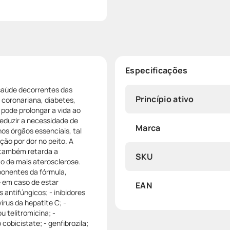
Especificações
 saúde decorrentes das
Princípio ativo
 coronariana, diabetes,
pode prolongar a vida ao
 reduzir a necessidade de
Marca
nos órgãos essenciais, tal
ção por dor no peito. A
e também retarda a
SKU
o de mais aterosclerose.
ponentes da fórmula,
e em caso de estar
EAN
ntifúngicos; - inibidores
írus da hepatite C; -
u telitromicina; -
obicistate; - genfibrozila;