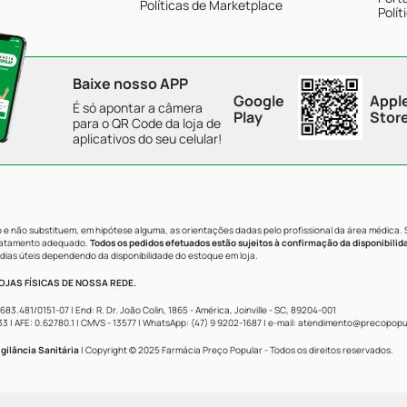
Políticas de Marketplace
Polít
Baixe nosso APP
Google
Appl
É só apontar a câmera
Play
Stor
para o QR Code da loja de
aplicativos do seu celular!
e não substituem, em hipótese alguma, as orientações dadas pelo profissional da área médica.
tratamento adequado.
Todos os pedidos efetuados estão sujeitos à confirmação da disponibilid
dias úteis dependendo da disponibilidade do estoque em loja.
JAS FÍSICAS DE NOSSA REDE.
481/0151-07 | End: R. Dr. João Colin, 1865 - América, Joinville - SC, 89204-001
AFE: 0.62780.1 | CMVS - 13577 | WhatsApp: (47) 9 9202-1687 | e-mail:
atendimento@precopopul
gilância Sanitária
| Copyright © 2025 Farmácia Preço Popular - Todos os direitos reservados.