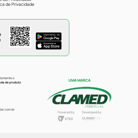
ica de Privacidade
e
e
 Somente o
UMA MARCA
ade de produto
ar.com.br
Powered by
Developed by