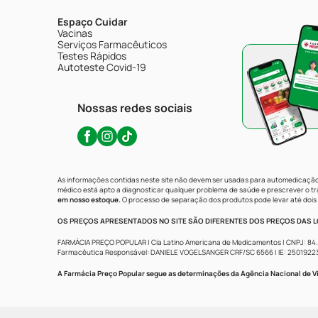
Espaço Cuidar
Vacinas
Serviços Farmacêuticos
Testes Rápidos
Autoteste Covid-19
Nossas redes sociais
As informações contidas neste site não devem ser usadas para automedicação 
médico está apto a diagnosticar qualquer problema de saúde e prescrever o 
em nosso estoque.
O processo de separação dos produtos pode levar até dois 
OS PREÇOS APRESENTADOS NO SITE SÃO DIFERENTES DOS PREÇOS DAS LO
FARMÁCIA PREÇO POPULAR | Cia Latino Americana de Medicamentos | CNPJ: 84.683.
Farmacêutica Responsável: DANIELE VOGELSANGER CRF/SC 6566 | IE: 250192233 | 
A Farmácia Preço Popular segue as determinações da Agência Nacional de Vi