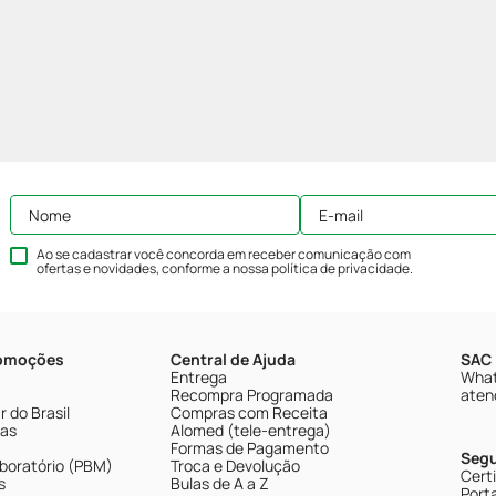
Ao se cadastrar você concorda em receber comunicação com
ofertas e novidades, conforme a nossa
política de privacidade
.
romoções
Central de Ajuda
SAC 
Entrega
What
Recompra Programada
aten
 do Brasil
Compras com Receita
tas
Alomed (tele-entrega)
Formas de Pagamento
Seg
boratório (PBM)
Troca e Devolução
Cert
s
Bulas de A a Z
Porta